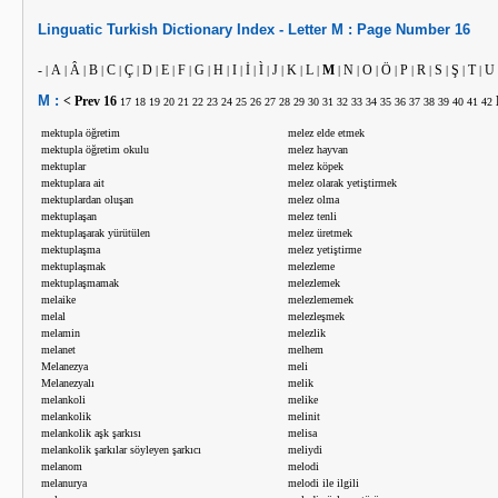
Linguatic
Turkish
Dictionary Index -
Letter
M :
Page Number
16
-
A
Â
B
C
Ç
D
E
F
G
H
I
İ
Ì
J
K
L
M
N
O
Ö
P
R
S
Ş
T
U
|
|
|
|
|
|
|
|
|
|
|
|
|
|
|
|
|
|
|
|
|
|
|
|
|
|
M :
< Prev
16
17
18
19
20
21
22
23
24
25
26
27
28
29
30
31
32
33
34
35
36
37
38
39
40
41
42
mektupla öğretim
melez elde etmek
mektupla öğretim okulu
melez hayvan
mektuplar
melez köpek
mektuplara ait
melez olarak yetiştirmek
mektuplardan oluşan
melez olma
mektuplaşan
melez tenli
mektuplaşarak yürütülen
melez üretmek
mektuplaşma
melez yetiştirme
mektuplaşmak
melezleme
mektuplaşmamak
melezlemek
melaike
melezlememek
melal
melezleşmek
melamin
melezlik
melanet
melhem
Melanezya
meli
Melanezyalı
melik
melankoli
melike
melankolik
melinit
melankolik aşk şarkısı
melisa
melankolik şarkılar söyleyen şarkıcı
meliydi
melanom
melodi
melanurya
melodi ile ilgili