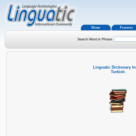
Home
Features
Search Word or Phrase
Linguatic Dictionary I
Turkish