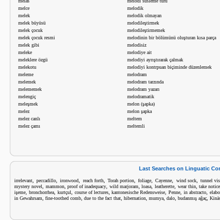
melas
melodi süsleme türü
melce
melodik
melek
melodik olmayan
melek büyüsü
melodileştirmek
melek çocuk
melodileştirmemek
melek çocuk resmi
melodinin bir bölümünü oluşturan kısa parça
melek gibi
melodisiz
meleke
melodiye ait
meleklere özgü
melodiyi ayrıştırarak çalmak
melekotu
melodiyi kontrpuan biçiminde düzenlemek
meleme
melodram
melemek
melodram tarzında
melememek
melodram yazarı
melengiç
melodramatik
meleşmek
melon (şapka)
melez
melon şapka
melez canlı
meltem
melez çamı
meltemli
Last Searches on Linguatic C
,
,
,
,
,
,
,
,
irrelevant
peccadillo
ironwood
reach forth
Torah portion
foliage
Cayenne
wind sock
tunnel vi
,
,
,
,
,
,
,
mystery novel
mammon
proof of inadequacy
wild marjoram
loasa
leatherette
wear thin
take notice
,
,
,
,
,
,
,
işeme
bronchorrhea
kurtçul
course of lectures
kantonesische Redensweise
Penne
in abstracto
elabo
,
,
,
,
,
,
,
in Gewahrsam
fine-toothed comb
due to the fact that
hibernation
mumya
dalo
budanmış ağaç
Kinäs