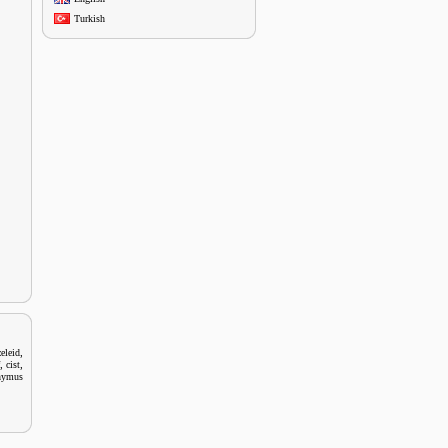
Turkish
,
eleid
,
,
cist
nymus