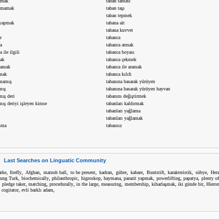
şmak
taban tahtası
aşmamak
taban taşı
taban tepmek
 yapmak
tabana ait
tabana kuvvet
e
tabanca
a
tabanca atmak
 ile ilgili
tabanca boyası
ak
tabanca çekmek
mamak
tabanca ile aramak
nmak
tabanca kılıfı
nmamış
tabanına basarak yürüyen
mış
tabanına basarak yürüyen hayvan
mış deri
tabanını değiştirmek
mış deriyi işleyen kimse
tabanları kaldırmak
tabanları yağlama
tabanları yağlamak
sma
tabansız
Last Searches on Linguatic Community
,
,
,
,
,
,
,
,
,
,
,
ärke
firefly
Afghan
matzoh ball
to be present
kadran
gübre
kabare
Buntstift
karakteristik
sübye
Herz
,
,
,
,
,
,
,
,
ung Turk
biochemically
philanthropic
higroskop
haymana
parazit yapmak
powerlifting
papatya
plenty of
,
,
,
,
,
,
,
,
,
pledge taker
matching
procedurally
in the large
measuring
membership
kibarlaşmak
iki günde bir
Hiero
,
,
,
cogitator
evli barklı adam