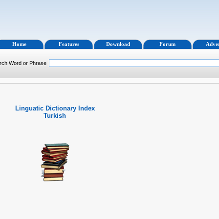
Home
Features
Download
Forum
Adver
rch Word or Phrase
Linguatic Dictionary Index
Turkish