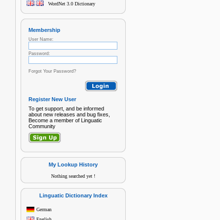
WordNet 3.0 Dictionary
Membership
User Name:
Password:
Forgot Your Password?
Register New User
To get support, and be informed
about new releases and bug fixes,
Become a member of Linguatic
Community
My Lookup History
Nothing searched yet !
Linguatic Dictionary Index
German
English