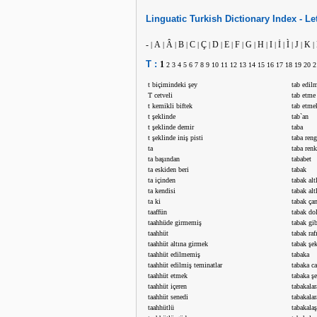
Linguatic
Turkish
Dictionary Index -
Le
-
A
Â
B
C
Ç
D
E
F
G
H
I
İ
Ì
J
K
|
|
|
|
|
|
|
|
|
|
|
|
|
|
|
|
T :
1
2
3
4
5
6
7
8
9
10
11
12
13
14
15
16
17
18
19
20
2
t biçimindeki şey
tab edil
T cetveli
tab etme
t kemikli biftek
tab etme
t şeklinde
tab`an
t şeklinde demir
taba
t şeklinde iniş pisti
taba reng
ta
taba renk
ta başından
tababet
ta eskiden beri
tabak
ta içinden
tabak alt
ta kendisi
tabak alt
ta ki
tabak ça
taaffün
tabak do
taahhüde girmemiş
tabak gib
taahhüt
tabak raf
taahhüt altına girmek
tabak şe
taahhüt edilmemiş
tabaka
taahhüt edilmiş teminatlar
tabaka c
taahhüt etmek
tabaka ş
taahhüt içeren
tabakala
taahhüt senedi
tabakalar
taahhütlü
tabakala