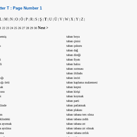
tter
T :
Page Number
1
L
M
N
O
Ö
P
R
S
Ş
T
U
Ü
V
W
X
Y
Z
|
|
|
|
|
|
|
|
|
|
|
|
|
|
|
|
|
Next >
1
22
23
24
25
26
27
28
29
30
memiş
taban boya
taban çinisi
k
taban çukuru
taban dağ
taban direği
i
taban fiyatı
li
taban halısı
taban ısıtması
taban iltihabı
lığı
taban inciri
lığı örtü
taban kaplama malzemesi
nak
taban keçesi
lusu
taban kirişi
i
taban koymak
ı
taban parti
klinde
taban patlatmak
taban plakası
am
taban tabana ters olma
eklindeki
taban tabana zıddı
ra ayırmak
taban tabana zıt
a ayrılma
taban tabana zıt olmak
şma
taban tabana zıtlık