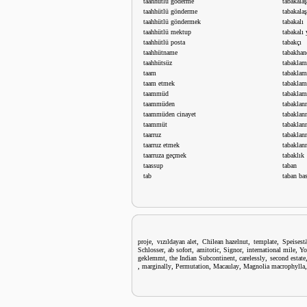
taahhütlü göderme
tabakala
taahhütlü gönderme
tabakal
taahhütlü göndermek
tabakalı
taahhütlü mektup
tabakalı
taahhütlü posta
tabakçı
taahhütname
tabakhan
taahhütsüz
tabaklam
taam
tabaklama
taam etmek
tabaklam
taammüd
tabakla
taammüden
tabakla
taammüden cinayet
tabakla
taammüt
tabaklan
taarruz
tabaklan
taarruz etmek
tabaklan
taarruza geçmek
tabaklık
taassup
taban
tab
taban ba
,
,
,
,
proje
vızıldayan alet
Chilean hazelnut
template
Speisest
,
,
,
,
,
Schlosser
ab sofort
amitotic
Signor
international mile
Yo
,
,
,
geklemmt
the Indian Subcontinent
carelessly
second estate
,
,
,
,
marginally
Permutation
Macaulay
Magnolia macrophylla