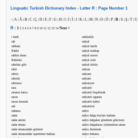
Linguatic
Turkish
Dictionary Index -
Letter
R :
Page Number
1
-
A
Â
B
C
Ç
D
E
F
G
H
I
İ
Ì
J
K
L
M
N
O
Ö
P
R
S
Ş
T
U
|
|
|
|
|
|
|
|
|
|
|
|
|
|
|
|
|
|
|
|
|
|
|
|
|
|
R :
1
Next >
2
3
4
5
6
7
8
9
10
11
12
13
14
r harfi
radikallik
rab
radyal
rabbani
radyal lastik
Rabbi
radyal matkap
rabbin duası
radyal motor
Rabelais
radyal sinir
rabelais gibi
radyal türbin
rabıt
radyan
rabıta
radyans
rabıtalı
radyant
rabıtasız
radyasyon
raca
radyatör
racanın karısı
radyatör boşaltmak
racon
radyatör ızgarası
racon kesmek
radyatör kafesi
rad
radyatörcü
radansa
radyo
radar
radyo dalga boyları kadranı
radar anteni
radyo dalgaları gönderen gökcismi
radar ekranı
radyo dalgalarını yönlendiren anten
radar ekranındaki görüntü
radyo dinlemek
radar ekranındaki işaretleme halkası
radyo frekansı