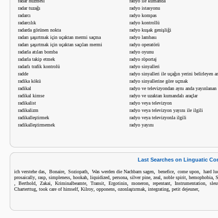
radar huzmesi
radyo ile kumanda
radar tuzağı
radyo istasyonu
radarcı
radyo kompas
radarcılık
radyo kontrollü
radarda görünen nokta
radyo kuşak genişliği
radarı şaşırtmak için uçaktan mermi saçma
radyo lambası
radarı şaşırtmak için uçaktan saçılan mermi
radyo operatörü
radarla atılan bomba
radyo oyunu
radarla takip etmek
radyo röportaj
radarlı trafik kontrolü
radyo sinyalleri
radde
radyo sinyalleri ile uçağın yerini belirleyen a
radika kökü
radyo sinyallerine göre uçmak
radikal
radyo ve televizyondan aynı anda yayınlanan
radikal kimse
radyo ve uzaktan kumandalı araçlar
radikalist
radyo veya televizyon
radikalizm
radyo veya televizyon yayını ile ilgili
radikalleştirmek
radyo veya televizyonla ilgili
radikalleştirmemek
radyo yayını
Last Searches on Linguatic C
,
,
,
,
,
,
ich verstehe das
Bonaire
Soziopath
Was werden die Nachbarn sagen
benefice
come upon
hard lu
,
,
,
,
,
,
,
,
,
,
prosaically
rasp
simpleness
hookah
liquidized
persona
silver pine
zeal
noble spirit
hemophobia
S
,
,
,
,
,
,
,
,
,
Berthold
Zakai
Kriminalbeamte
Transit
Ergotinin
moneron
repentant
Instrumentation
sleu
,
,
,
,
,
,
,
Charterttug
took care of himself
Kilroy
opponens
ozonlaştırmak
integrating
petit dejeuner