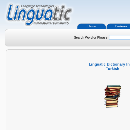
Home
Features
Search Word or Phrase
Linguatic Dictionary I
Turkish