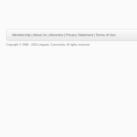
Membership
|
About Us
|
Advertise
|
Privacy Statement
|
Terms of Use
Copyright © 2008 - 2023 Linguatic Community. All rights reserved.