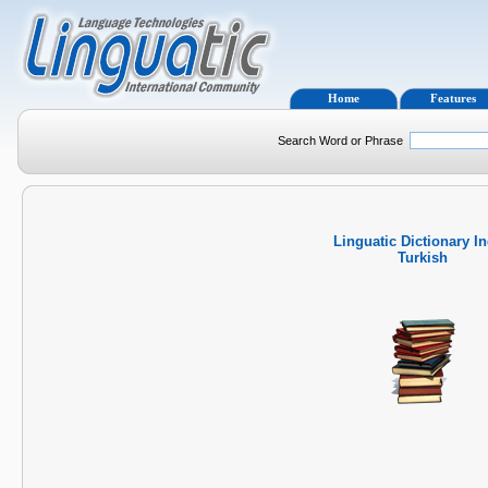
Home
Features
Search Word or Phrase
Linguatic Dictionary I
Turkish