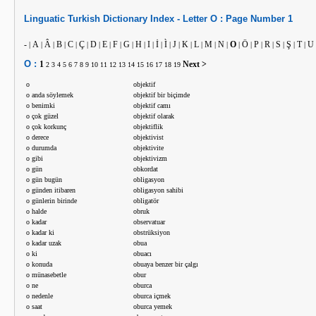
Linguatic
Turkish
Dictionary Index -
Letter
O :
Page Number
1
-
A
Â
B
C
Ç
D
E
F
G
H
I
İ
Ì
J
K
L
M
N
O
Ö
P
R
S
Ş
T
U
|
|
|
|
|
|
|
|
|
|
|
|
|
|
|
|
|
|
|
|
|
|
|
|
|
|
O :
1
Next >
2
3
4
5
6
7
8
9
10
11
12
13
14
15
16
17
18
19
o
objektif
o anda söylemek
objektif bir biçimde
o benimki
objektif camı
o çok güzel
objektif olarak
o çok korkunç
objektiflik
o derece
objektivist
o durumda
objektivite
o gibi
objektivizm
o gün
obkordat
o gün bugün
obligasyon
o günden itibaren
obligasyon sahibi
o günlerin birinde
obligatör
o halde
obruk
o kadar
observatuar
o kadar ki
obstrüksiyon
o kadar uzak
obua
o ki
obuacı
o konuda
obuaya benzer bir çalgı
o münasebetle
obur
o ne
oburca
o nedenle
oburca içmek
o saat
oburca yemek