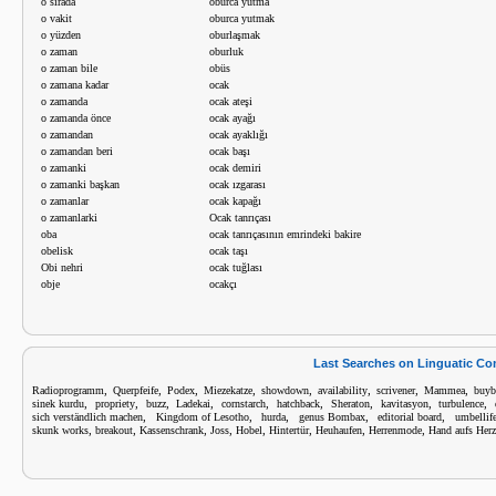
o sırada
oburca yutma
o vakit
oburca yutmak
o yüzden
oburlaşmak
o zaman
oburluk
o zaman bile
obüs
o zamana kadar
ocak
o zamanda
ocak ateşi
o zamanda önce
ocak ayağı
o zamandan
ocak ayaklığı
o zamandan beri
ocak başı
o zamanki
ocak demiri
o zamanki başkan
ocak ızgarası
o zamanlar
ocak kapağı
o zamanlarki
Ocak tanrıçası
oba
ocak tanrıçasının emrindeki bakire
obelisk
ocak taşı
Obi nehri
ocak tuğlası
obje
ocakçı
Last Searches on Linguatic C
,
,
,
,
,
,
,
,
Radioprogramm
Querpfeife
Podex
Miezekatze
showdown
availability
scrivener
Mammea
buyb
,
,
,
,
,
,
,
,
,
sinek kurdu
propriety
buzz
Ladekai
cornstarch
hatchback
Sheraton
kavitasyon
turbulence
,
,
,
,
,
sich verständlich machen
Kingdom of Lesotho
hurda
genus Bombax
editorial board
umbellife
,
,
,
,
,
,
,
,
skunk works
breakout
Kassenschrank
Joss
Hobel
Hintertür
Heuhaufen
Herrenmode
Hand aufs Herz