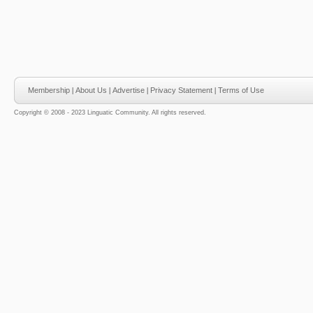
Membership
|
About Us
|
Advertise
|
Privacy Statement
|
Terms of Use
Copyright © 2008 - 2023 Linguatic Community. All rights reserved.