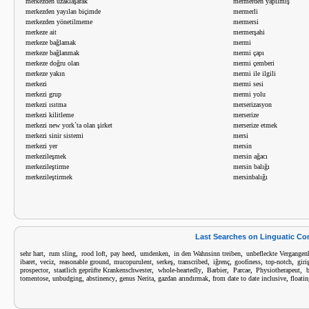
merkezden uzaklaşarak
mermerden yapılmış
merkezden yayılan biçimde
mermerli
merkezden yönetilmeme
mermersi
merkeze ait
mermerşahi
merkeze bağlamak
mermi
merkeze bağlanmak
mermi çapı
merkeze doğru olan
mermi çemberi
merkeze yakın
mermi ile ilgili
merkezi
mermi sesi
merkezi grup
mermi yolu
merkezi ısıtma
merserizasyon
merkezi kilitleme
merserize
merkezi new york`ta olan şirket
merserize etmek
merkezi sinir sistemi
mersi
merkezi yer
mersin
merkezileşmek
mersin ağacı
merkezileştirme
mersin balığı
merkezileştirmek
mersinbalığı
Last Searches on Linguatic C
,
,
,
,
,
,
sehr hart
rum sling
rood loft
pay heed
umdenken
in den Wahnsinn treiben
unbefleckte Vergangen
,
,
,
,
,
,
,
,
,
ibaret
veciz
reasonable ground
mucopurulent
serkeş
transcribed
iğrenç
goofiness
top-notch
giri
,
,
,
,
,
,
prospector
staatlich geprüfte Krankenschwester
whole-heartedly
Barbier
Parcae
Physiotherapeut
b
,
,
,
,
,
,
tomentose
unbudging
abstinency
genus Nerita
gazdan arındırmak
from date to date inclusive
floati