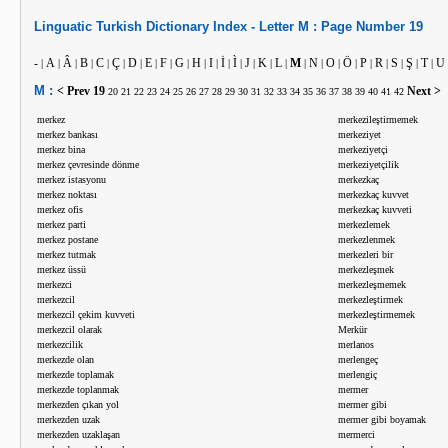
Linguatic
Turkish
Dictionary Index -
Letter
M :
Page Number
19
-
A
Â
B
C
Ç
D
E
F
G
H
I
İ
Ì
J
K
L
M
N
O
Ö
P
R
S
Ş
T
U
|
|
|
|
|
|
|
|
|
|
|
|
|
|
|
|
|
|
|
|
|
|
|
|
|
|
M :
< Prev
19
Next >
20
21
22
23
24
25
26
27
28
29
30
31
32
33
34
35
36
37
38
39
40
41
42
merkez
merkezileştirmemek
merkez bankası
merkeziyet
merkez bina
merkeziyetçi
merkez çevresinde dönme
merkeziyetçilik
merkez istasyonu
merkezkaç
merkez noktası
merkezkaç kuvvet
merkez ofis
merkezkaç kuvveti
merkez parti
merkezlemek
merkez postane
merkezlenmek
merkez tutmak
merkezleri bir
merkez üssü
merkezleşmek
merkezci
merkezleşmemek
merkezcil
merkezleştirmek
merkezcil çekim kuvveti
merkezleştirmemek
merkezcil olarak
Merkür
merkezcilik
merlanos
merkezde olan
merlengeç
merkezde toplamak
merlengiç
merkezde toplanmak
mermer
merkezden çıkan yol
mermer gibi
merkezden uzak
mermer gibi boyamak
merkezden uzaklaşan
mermerci