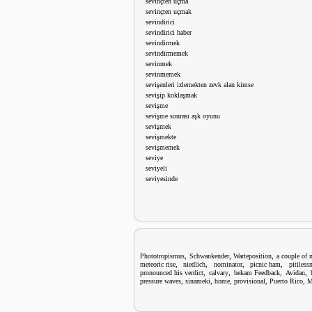
sevinçten uçma
sevinçten uçmak
sevindirici
sevindirici haber
sevindirmek
sevindirmemek
sevinmek
sevinmemek
sevişenleri izlemekten zevk alan kimse
sevişip koklaşmak
sevişme
sevişme sonrası aşk oyunu
sevişmek
sevişmekte
sevişmemek
seviye
seviyeli
seviyesinde
,
,
,
Phototropismus
Schwankender
Warteposition
a couple of 
,
,
,
,
meteoric rise
niedlich
nominator
picnic ham
pitiless
,
,
,
,
pronounced his verdict
calvary
bekam Feedback
Avidan
,
,
,
,
,
pressure waves
sinameki
home
provisional
Puerto Rico
M