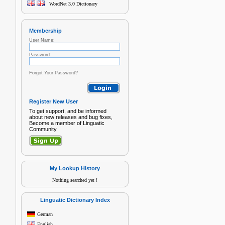
WordNet 3.0 Dictionary
Membership
User Name:
Password:
Forgot Your Password?
Register New User
To get support, and be informed
about new releases and bug fixes,
Become a member of Linguatic
Community
My Lookup History
Nothing searched yet !
Linguatic Dictionary Index
German
English