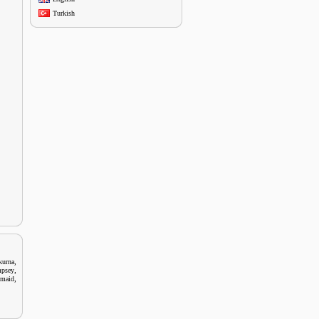
Turkish
,
kurna
,
mpsey
,
dmaid