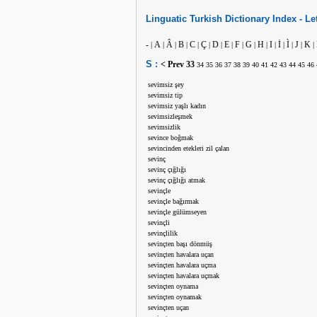
Linguatic
Turkish
Dictionary Index -
Le
-
A
Â
B
C
Ç
D
E
F
G
H
I
İ
Ì
J
K
|
|
|
|
|
|
|
|
|
|
|
|
|
|
|
|
S :
< Prev
33
34
35
36
37
38
39
40
41
42
43
44
45
46
sevimsiz şey
sevimsiz tip
sevimsiz yaşlı kadın
sevimsizleşmek
sevimsizlik
sevince boğmak
sevincinden etekleri zil çalan
sevinç
sevinç çığlığı
sevinç çığlığı atmak
sevinçle
sevinçle bağırmak
sevinçle gülümseyen
sevinçli
sevinçlilik
sevinçten başı dönmüş
sevinçten havalara uçan
sevinçten havalara uçma
sevinçten havalara uçmak
sevinçten oynama
sevinçten oynamak
sevinçten uçan