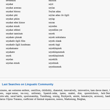
sevmezlik
seyislik
seyahat
seyit
seyahat acentası
seylan
seyahat bürosu
Seylan adası
seyahat çeki
seylan adası ile ilgili
seyahat çekim
seylap
seyahat eden kimse
seyran
seyahat etmek
seyreden
seyahat rehberi
seyredilen yer
seyahat tazminatı
seyrek
seyahate çıkmak
seyrek noktalama
seyahatle ilgili film
seyrek olarak
seyahatle ilgili konferans
seyrek örgü
seyahatname
seyrekleşmek
seyahatte
seyrekleşmemek
seyek
seyrekleştirmek
seyelan
seyreklik
seyelan etmek
seyrelmek
seyrelmemek
Last Searches on Linguatic Community
,
,
,
,
,
,
,
,
minutes
am weitesten entfernt
centillion
childishly
diametral
innovatively
introvertive
kam davon damit
,
,
,
,
,
,
,
,
,
ness
sugar sumac
tea cosy
unliterary
Spanish cedar
işeme
unalert
dize
sporotrichosis
Jack De
,
,
,
,
,
,
,
,
,
bitte sehr
naval battle
sportsmanship
Turnübung
stutzig
Reykjavik
armlet
hematocyte
accessory
han
,
,
,
,
,
arcus Ulpius Traianus
coefficient of thermal expansion
nomos
Markierung
Bergbau