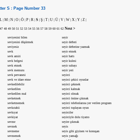
tter
S :
Page Number
33
L
M
N
O
Ö
P
R
S
Ş
T
U
Ü
V
W
X
Y
Z
|
|
|
|
|
|
|
|
|
|
|
|
|
|
|
|
|
Next >
47
48
49
50
51
52
53
54
55
56
57
58
59
60
61
62
seviyesini bilen
seyir
seviyesini düşürmek
seyir defteri
seviyesiz
seyir defterine yazmak
sevk
seyir etmek
sevk amiri
seyir hattı
sevk belgesi
seyir kulesi
sevk etmek
seyir subayı
sevk memuru
seyir yeri
sevk pervanesi
seyirci
sevk ve idare etme
seyirci çekici oyunlar
sevkedilebilir
seyirci çekmek
sevkedilen
seyirci kalmak
sevkedilen mal
seyirci olmak
sevketmek
seyirci önüne çıkmak
sevketmemek
seyirci telefonlarına yer verilen program
sevkıtabii
seyirci toplayan oyun
sevkıyat
seyirciler
sevkiyat
seyirciyle dolu tiyatro
sevme
seyire çıkmak
sevmek
seyis
sevmeme
seyis gibi giyinen ve konuşan
sevmemek
seyis yamağı