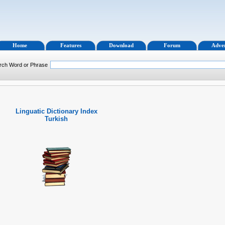
Home
Features
Download
Forum
Adver
rch Word or Phrase
Linguatic Dictionary Index
Turkish