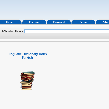
Home
Features
Download
Forum
Adver
rch Word or Phrase
Linguatic Dictionary Index
Turkish