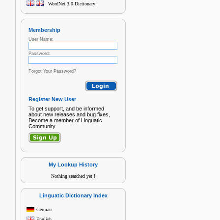
WordNet 3.0 Dictionary
Membership
User Name:
Password:
Forgot Your Password?
Register New User
To get support, and be informed
about new releases and bug fixes,
Become a member of Linguatic
Community
My Lookup History
Nothing searched yet !
Linguatic Dictionary Index
German
English