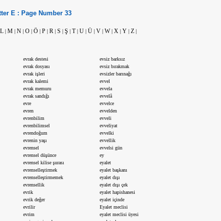
tter
E :
Page Number
33
L
M
N
O
Ö
P
R
S
Ş
T
U
Ü
V
W
X
Y
Z
|
|
|
|
|
|
|
|
|
|
|
|
|
|
|
|
|
evrak destesi
evsiz barksız
evrak dosyası
evsiz bırakmak
evrak işleri
evsizler barınağı
evrak kalemi
evvel
evrak memuru
evvela
evrak sandığı
evvelâ
evre
evvelce
evren
evvelden
evrenbilim
evveli
evrenbilimsel
evveliyat
evrendoğum
evvelki
evrenin yaşı
evvellik
evrensel
evvelsi gün
evrensel düşünce
ey
evrensel kilise şurası
eyalet
evrenselleştirmek
eyalet başkanı
evrenselleştirmemek
eyalet dışı
evrensellik
eyalet dışı çek
evrik
eyalet hapishanesi
evrik değer
eyalet içinde
evrilir
Eyalet meclisi
evrim
eyalet meclisi üyesi