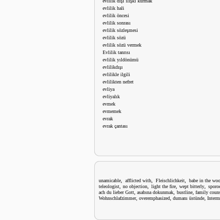
evlilik dışı ilişki kurmak
evlilik hali
evlilik öncesi
evlilik sonrası
evlilik sözleşmesi
evlilik sözü
evlilik sözü vermek
Evlilik tanrısı
evlilik yıldönümü
evlilikdışı
evlilikle ilgili
evlilikten nefret
evliya
evliyalık
evmek
evmemek
evrak
evrak çantası
,
,
,
unamicable
afflicted with
Fleischlichkeit
babe in the wo
,
,
,
,
teleologist
no objection
light the fire
wept bitterly
sporo
,
,
,
ach du lieber Gott
asabına dokunmak
bustline
family couns
,
,
,
Wohnschlafzimmer
overemphasized
dumanı üstünde
Interm