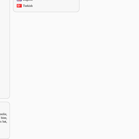
Turkish
,
oolie
,
 bine
,
ss bat