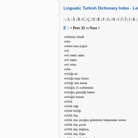
Linguatic
Turkish
Dictionary Index -
Le
-
A
Â
B
C
Ç
D
E
F
G
H
I
İ
Ì
J
K
|
|
|
|
|
|
|
|
|
|
|
|
|
|
|
|
E :
< Prev
33
Next >
34
evlenmiş olmak
evler
evlerin hiza çizgisi
evli
evli barklı adam
evli kadın
evli olma
evlik
evliliğe ait
evliliğe karşı kimse
evliliği ilan etmek
evliliğin 25.yıldönümü
evliliğin getirdiği haklar
evliliğin huzuru
evlilik
evlilik bağı
evlilik birliği
evlilik dışı
evlilik dışı çocuğun giderlerini babasından isteme
evlilik dışı çocuk
evlilik dışı doğmuş
evlilik dışı ilişki