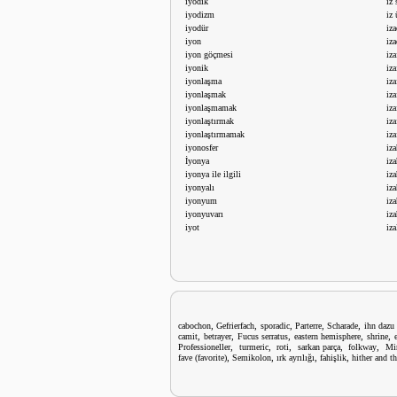
iyodik
iz
iyodizm
iz 
iyodür
iza
iyon
iz
iyon göçmesi
iza
iyonik
iza
iyonlaşma
iza
iyonlaşmak
iza
iyonlaşmamak
iza
iyonlaştırmak
iza
iyonlaştırmamak
iza
iyonosfer
iza
İyonya
iza
iyonya ile ilgili
iz
iyonyalı
iz
iyonyum
iz
iyonyuvarı
iza
iyot
iza
,
,
,
,
,
cabochon
Gefrierfach
sporadic
Parterre
Scharade
ihn dazu
,
,
,
,
,
camit
betrayer
Fucus serratus
eastern hemisphere
shrine
,
,
,
,
,
Professioneller
turmeric
roti
sarkan parça
folkway
Mi
,
,
,
,
fave (favorite)
Semikolon
ırk ayrılığı
fahişlik
hither and t