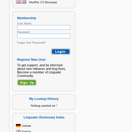
WordNet 3.0 Dictionary
Membership
User Name:
Password:
Forgot Your Password?
Register New User
To get support, and be informed
about new releases and bug fixes,
Become a member of Linguatic
Community
My Lookup History
Nothing searched yet !
Linguatic Dictionary Index
German
English