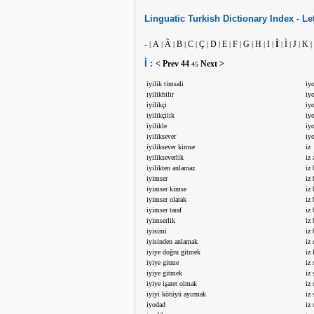
Linguatic
Turkish
Dictionary Index -
Le
-
A
Â
B
C
Ç
D
E
F
G
H
I
İ
Ì
J
K
|
|
|
|
|
|
|
|
|
|
|
|
|
|
|
|
İ :
< Prev
44
Next >
45
iyilik timsali
iy
iyilikbilir
iy
iyilikçi
iy
iyilikçilik
iy
iyilikle
iy
iyiliksever
iyo
iyiliksever kimse
iz
iyilikseverlik
iz
iyilikten anlamaz
iz 
iyimser
iz 
iyimser kimse
iz
iyimser olarak
iz
iyimser taraf
iz
iyimserlik
iz
iyisimi
iz
iyisinden anlamak
iz
iyiye doğru gitmek
iz
iyiye gitme
iz 
iyiye gitmek
iz
iyiye işaret olmak
iz
iyiyi kötüyü ayırmak
iz
iyodad
iz