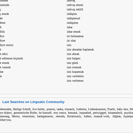
 sürmek
izdivaç
üzerinde
izdivaç etmek
ç
izdivaç teklifi
aç etmek
izdüşüm
fet
izdüşümsel
feten
izdüşüren
fi
izhar
filik
izhar etmek
fiye
izi bulunamaz
fiyet
izi olan
fiyet teorisi
izin
h
izin almadan başlamak
h edici
izin almak
ah edilemez biçimde
izin belgesi
ah etmek
izin günü
ah vermek
izin istemek
hat
izin koparmak
le
izin verilebilir
izin verilemez
Last Searches on Linguatic Community
,
,
,
,
,
,
,
,
,
,
 überreden
Heilige Schrift
live bullet
ponton
tanka
trierarch
Gefreiter
Liebeskummer
Pracht
baby face
Me
,
,
,
,
,
,
,
,
eye dialect
geometrische Reihe
he himself
troy ounce
hematal
impearled
periwigged
binaenaleyh
psychia
,
,
,
,
,
,
,
,
,
nnesang
Hestia
tenaculum
backgammon
remuda
flirtatiously
kalker
manual work
Afghan
hyperpar
,
hither/yon