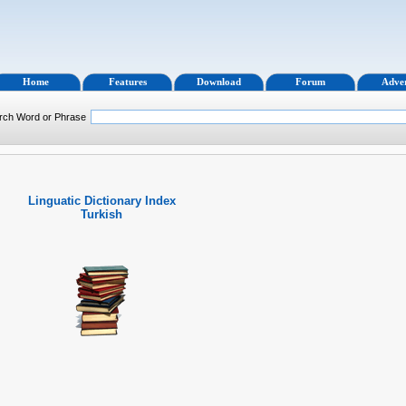
Home
Features
Download
Forum
Adver
rch Word or Phrase
Linguatic Dictionary Index
Turkish