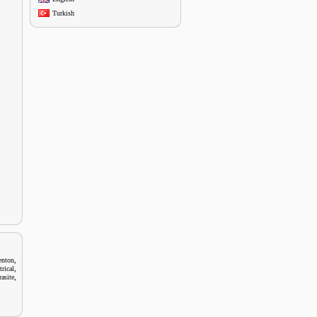
Turkish
,
nton
,
trical
,
asite