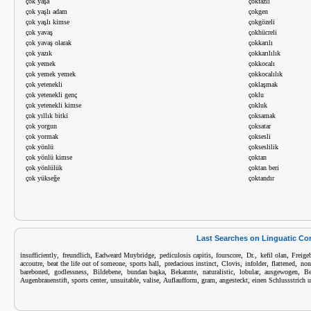
çok yaşa
çokfazlı
çok yaşlı adam
çokgen
çok yaşlı kimse
çokgözeli
çok yavaş
çokhücreli
çok yavaş olarak
çokkarılı
çok yazık
çokkarılılık
çok yemek
çokkocalı
çok yemek yemek
çokkocalılık
çok yetenekli
çoklaşmak
çok yetenekli genç
çoklu
çok yetenekli kimse
çokluk
çok yıllık bitki
çoksamak
çok yorgun
çoksatar
çok yormak
çoksesli
çok yönlü
çokseslilik
çok yönlü kimse
çoktan
çok yönlülük
çoktan beri
çok yükseğe
çoktandır
Last Searches on Linguatic C
,
,
,
,
,
,
,
insufficiently
freundlich
Eadweard Muybridge
pediculosis capitis
fourscore
Dr.
kefil olan
Freige
,
,
,
,
,
,
,
accoutre
beat the life out of someone
sports hall
predacious instinct
Clovis
infolder
flattened
non
,
,
,
,
,
,
,
,
bareboned
godlessness
Bildebene
bundan başka
Bekannte
naturalistic
lobular
ausgewogen
Be
,
,
,
,
,
,
,
Augenbrauenstift
sports center
unsuitable
valise
Auflaufform
gram
angesteckt
einen Schlussstrich u