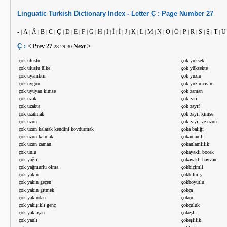
Linguatic
Turkish
Dictionary Index -
Letter
Ç :
Page Number
27
-
A
Â
B
C
Ç
D
E
F
G
H
I
İ
Ì
J
K
L
M
N
O
Ö
P
R
S
Ş
T
U
|
|
|
|
|
|
|
|
|
|
|
|
|
|
|
|
|
|
|
|
|
|
|
|
|
|
Ç :
< Prev
27
Next >
28
29
30
çok uluslu
çok yüksek
çok uluslu ülke
çok yüksekte
çok uyanıktır
çok yüzlü
çok uygun
çok yüzlü cisim
çok uyuyan kimse
çok zaman
çok uzak
çok zarif
çok uzakta
çok zayıf
çok uzatmak
çok zayıf kimse
çok uzun
çok zayıf ve uzun
çok uzun kalarak kendini kovdurmak
çoka balığı
çok uzun kalmak
çokanlamlı
çok uzun zaman
çokanlamlılık
çok ünlü
çokayaklı böcek
çok yağlı
çokayaklı hayvan
çok yağmurlu olma
çokbiçimli
çok yakın
çokbilmiş
çok yakın geçen
çokboyutlu
çok yakın gitmek
çokça
çok yakından
çokçu
çok yakışıklı genç
çokçuluk
çok yaklaşan
çokeşli
çok yanlı
çokeşlilik