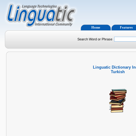
Home
Features
Search Word or Phrase
Linguatic Dictionary I
Turkish