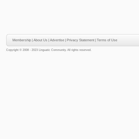
Membership
|
About Us
|
Advertise
|
Privacy Statement
|
Terms of Use
Copyright © 2008 - 2023 Linguatic Community. All rights reserved.