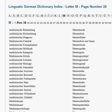
Linguatic
German
Dictionary Index -
Letter
M :
Page Number
18
A
Ä
B
C
D
E
F
G
H
I
İ
J
K
L
M
N
O
Ö
P
Q
R
S
T
U
Ü
V
|
|
|
|
|
|
|
|
|
|
|
|
|
|
|
|
|
|
|
|
|
|
|
|
|
M :
< Prev
18
19
20
21
22
23
24
25
26
27
28
29
30
31
32
33
34
35
36
37
38
39
40
41
42
43
44
medizinische Behandlung
Meeresbucht
medizinische Beobachtung
Meeresfisch
medizinische Diagnose
Meeresfläche
Medizinische Fakultät
Meeresflora und fauna
medizinische Fotoaufnahme
Meeresfrucht
medizinische Hilfskraft
Meeresgefahr
medizinische Kategorie
Meeresgeist
Medizinische Klinik
Meeresgeschöpf
medizinische Literatur
Meeresgewässer
medizinische Massage
Meeresgrund
medizinische Sekretärin
Meeresheilkunde
medizinischer Assistent
Meereshöhe
medizinischer Beistand
Meeresklima
medizinischer Fachsprache
Meereskreatur
medizinischer Harz
Meereskrebs
medizinischer Kunstfehler
Meereskunde
medizinisches Institut
Meeresküste
medizinisches Wörterbuch
Meeresmuseum
medizinisches Zubehör
Meeresnixe
Medizinkorps
Meeresoberfläche
Medizinmann
Meerespanorama
Medizinpsychologie
Meeresqualle