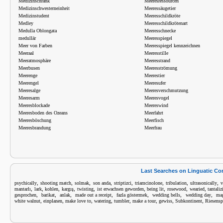
Medizinschrank
Meeresressourcen
Medizinschwesterneinheit
Meeressäugetier
Medizinstudent
Meeresschildkröte
Medley
Meeresschildkrötenart
Medulla Oblongata
Meeresschnecke
medullär
Meeresspiegel
Meer von Farben
Meeresspiegel kennzeichnen
Meeraal
Meeresstille
Meeratmosphäre
Meeresstrand
Meerbusen
Meeresströmung
Meerenge
Meerestier
Meerengel
Meeresufer
Meeresalge
Meeresverschmutzung
Meeresarm
Meeresvogel
Meeresblockade
Meereswind
Meeresboden des Ozeans
Meerfahrt
Meeresböschung
Meerfisch
Meeresbrandung
Meerfrau
Last Searches on Linguatic C
,
,
,
,
,
,
,
,
psychically
shooting match
solmak
son anda
striptizci
triamcinolone
tribulation
ultrasonically
v
,
,
,
,
,
,
,
,
,
mantarlı
lark
kohlen
kargış
twisting
ist erwachsen geworden
being lit
rosewood
wearied
tantali
,
,
,
,
,
,
,
gesprochen
barikat
anlak
made out a receipt
fazla göstermek
wedding bells
wedding day
ma
,
,
,
,
,
,
,
,
white walnut
einplanen
make love to
watering
tumbler
make a tour
gewiss
Subkontinent
Riesensp