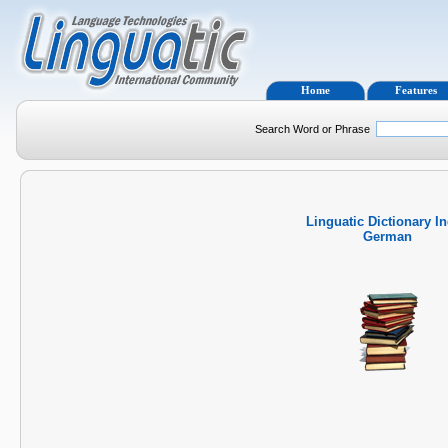
Home
Features
Search Word or Phrase
Linguatic Dictionary I
German