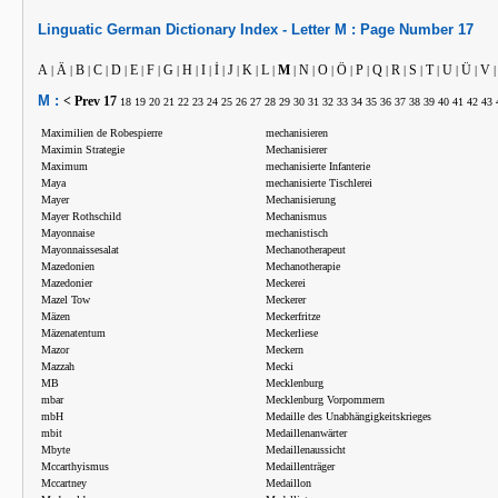
Linguatic
German
Dictionary Index -
Letter
M :
Page Number
17
A
Ä
B
C
D
E
F
G
H
I
İ
J
K
L
M
N
O
Ö
P
Q
R
S
T
U
Ü
V
|
|
|
|
|
|
|
|
|
|
|
|
|
|
|
|
|
|
|
|
|
|
|
|
|
M :
< Prev
17
18
19
20
21
22
23
24
25
26
27
28
29
30
31
32
33
34
35
36
37
38
39
40
41
42
43
Maximilien de Robespierre
mechanisieren
Maximin Strategie
Mechanisierer
Maximum
mechanisierte Infanterie
Maya
mechanisierte Tischlerei
Mayer
Mechanisierung
Mayer Rothschild
Mechanismus
Mayonnaise
mechanistisch
Mayonnaissesalat
Mechanotherapeut
Mazedonien
Mechanotherapie
Mazedonier
Meckerei
Mazel Tow
Meckerer
Mäzen
Meckerfritze
Mäzenatentum
Meckerliese
Mazor
Meckern
Mazzah
Mecki
MB
Mecklenburg
mbar
Mecklenburg Vorpommern
mbH
Medaille des Unabhängigkeitskrieges
mbit
Medaillenanwärter
Mbyte
Medaillenaussicht
Mccarthyismus
Medaillenträger
Mccartney
Medaillon