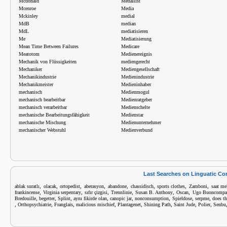
Mcdonald
Medallist
Mcenroe
Media
Mckinley
medial
MdB
median
MdL
mediatisieren
Me
Mediatisierung
Mean Time Between Failures
Medicare
Meatotom
Medienereignis
Mechanik von Flüssigkeiten
mediengerecht
Mechaniker
Mediengesellschaft
Mechanikindustrie
Medienindustrie
Mechanikmeister
Medieninhaber
mechanisch
Medienmogul
mechanisch bearbeitbar
Medienratgeber
mechanisch verarbeitbar
Medienschelte
mechanische Bearbeitungsfähigkeit
Medienstar
mechanische Mischung
Medienunternehmer
mechanischer Webstuhl
Medienverbund
Last Searches on Linguatic C
,
,
,
,
,
,
,
,
ablak suratlı
olacak
ortopedist
aberasyon
abandone
chassidisch
sports clothes
Zamboni
saat me
,
,
,
,
,
,
frankincense
Virginia serpentary
sıfır çizgisi
Trennlinie
Susan B. Anthony
Oscan
Ugo Buoncompa
,
,
,
,
,
,
,
,
Bredouille
begetter
Splint
aynı fikirde olan
canopic jar
nonconsumption
Spieldose
serpme
does t
,
,
,
,
,
,
,
,
Orthopsychiatrie
Franglais
malicious mischief
Plantagenet
Shining Path
Saint Jude
Polier
Senbu