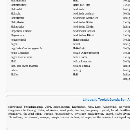
Heftklammer
Heidi
Heilg
Heftmaschine
Heidi die Hure
Heilg
Heftnadel
heidnisch
heilig
Heftnaht
heidnisch verehren
Heili
Heftpflaster
heidnische Gottheiten
heili
Heftptlaster
heidnische Götter
Heili
Heftzwecke
heidnische Göttin
heili
Hegemonialmacht
heidnischer Brauch
Heili
Hegemonie
heidnisches Ritual
Heili
hegemonisch
Heidschnucke
Heili
hegen
heikel
heili
hegt kein Grollen gegen ihn
Heikelkeit
Heili
hegte Illusionen
heikle Dinge umgehen
Heili
hegte Zweifel über
heikle Sache
Heili
Hehl
heikle Situation
Heili
Hehl aus etwas machen
heikles Thema
heil
hehlen
heiklig
heili
Hehler
Heil
heili
heili
Linguatic Topluluğunda Son A
,
,
,
,
,
,
,
,
sportscaster
berraklaşmamak
U308
Schreibsachen
Rezeptbuch
Jerry
Lese
Augenbraue
pas verm
,
,
,
,
,
,
,
Gregorianischer Gesang
Kehre
admissive
avant garde
beechen
benignancy
cymbal
heimliche Affäre
,
,
,
,
,
,
,
rebarbative
the usual thing
truncate
unaccountably
mystique
terakkiperver
scared
scuba divin
,
,
,
,
,
,
Philanthrop
bu iş tamam
scamper
Joseph Lincoln Steffens
red carpet
on the increase
Oscan-speakin