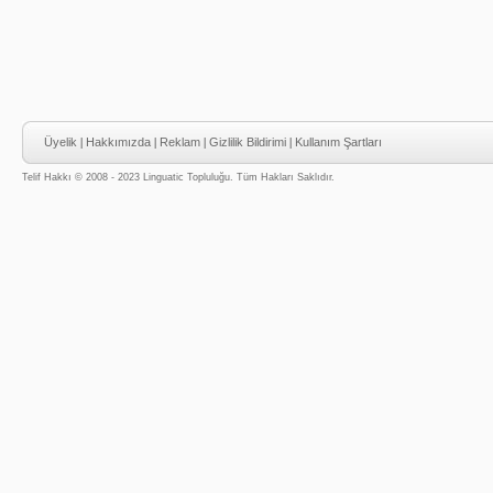
Üyelik
|
Hakkımızda
|
Reklam
|
Gizlilik Bildirimi
|
Kullanım Şartları
Telif Hakkı © 2008 - 2023 Linguatic Topluluğu. Tüm Hakları Saklıdır.