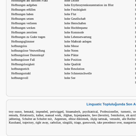
Hoffnungen am falschen Platz
hohe Dichte
Hoffnungen aufgeben
hohe Erythrozytenkonzentration im Blut
Hoffnungen erfüllen
hohe Feuchtigkeit
Hoffnungen haben
hohe Flut
Hoffnungen setzen
hohe Gesellschaft
Hoffnungen verlieren
hohe Herrschaften
Hoffnungen wecken
hohe Hochfrequenz
Hoffnungen zerstören
hohe Kommode
Hoffnungen zu Grabe tragen
hohe Lebenserwartung
Hoffnungsglimmer
hohe Maßstab anlegen
hoffnungslos
hohe Messe
hoffnungslose Verzweiflung
hohe Noten
hoffnungsloser Dummkopf
hohe Plätze
hoffnungsloser Fall
hohe Position
Hoffnungslosigkeit
hohe Qualität
hoffnungsreich
hohe Resolution
Hoffnungsstrahl
hohe Schmerzschwelle
hoffnungsvoll
hohe See
Linguatic Topluluğunda Son A
,
,
,
,
,
,
,
,
troy ounce
hematal
impearled
periwigged
binaenaleyh
psychiatrical
Professioneller
turmeric
ro
,
,
,
,
,
,
,
,
remuda
flirtatiously
kalker
manual work
Afghan
hyperparasite
fave (favorite)
Semikolon
ırk ayrıl
,
,
,
,
,
,
jabbering
Schulter an Schulter mit
Argentum
elbise diktirmek
ölçüp tartmak
versnobt
alle Rechte
,
,
,
,
,
,
,
,
Kusshand
trajectory
right away
carbolize
süngülü
triage
guesswork
take precedence over
margravin