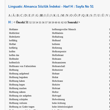
Linguatic
Almanca
Sözlük İndeksi -
Harf
H :
Sayfa No
51
A
Ä
B
C
D
E
F
G
H
I
İ
J
K
L
M
N
O
Ö
P
Q
R
S
T
U
Ü
V
|
|
|
|
|
|
|
|
|
|
|
|
|
|
|
|
|
|
|
|
|
|
|
|
|
H :
< Önceki
51
Sonraki >
52
53
54
55
56
57
58
59
60
61
62
63
Hofdame
hoffnungsvoller Mensch
Hofdichter
Hoffräulein
Hofetikette
Hofhaltung
hoffähig
Hofhund
Hoffart
hofieren
hoffärtig
Hofierung
hoffen
Hofkomponist
hoffen das
Hoflieferant
Hoffender
Hofmann
hoffentlich
Hofmannieren
Hoffmann von Fallersleben
Hofmarschall
Hoffnung
Hofmeister
Hoffnung aufgebend
Hofnarr
Hoffnung begraben
Hofrat
Hoffnung haben
Hofschranz
Hoffnung hegen
Hofsitte
Hoffnung machen
Hofstaat
Hoffnung nähren
Hoftor
Hoffnung nie aufgeben
Hofvogel
Hoffnung schöpfen
Hofwohnung
Hoffnung verloren
hohe Achtung
Hoffnung zu Grabe tragen
hohe Arbeitslosigkeit