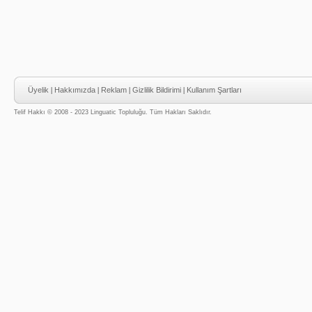
Üyelik
|
Hakkımızda
|
Reklam
|
Gizlilik Bildirimi
|
Kullanım Şartları
Telif Hakkı © 2008 - 2023 Linguatic Topluluğu. Tüm Hakları Saklıdır.