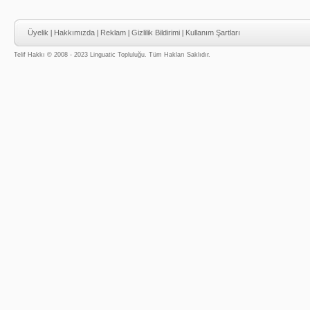
Üyelik
|
Hakkımızda
|
Reklam
|
Gizlilik Bildirimi
|
Kullanım Şartları
Telif Hakkı © 2008 - 2023 Linguatic Topluluğu. Tüm Hakları Saklıdır.