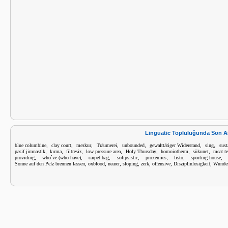
Linguatic Topluluğunda Son A
,
,
,
,
,
,
,
blue columbine
clay court
mezkur
Träumerei
unbounded
gewalttätiger Widerstand
sing
sust
,
,
,
,
,
,
,
pasif jimnastik
kırma
filtresiz
low pressure area
Holy Thursday
homoiotherm
sükunet
meat te
,
,
,
,
,
,
providing
who`ve (who have)
carpet bag
solipsistic
proxemics
fisto
sporting house
,
,
,
,
,
,
,
Sonne auf den Pelz brennen lassen
oxblood
nearer
sloping
zerk
offensive
Disziplinlosigkeit
Wunde