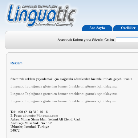
Ana Sayfa
Özellikler
Aranacak Kelime yada Sözcük Grubu
Reklam
Sitemizde reklam yayınlamak için aşağıdaki adreslerden bizimle irtibata geçebilirsiniz.
Linguatic Topluğunda gösterilen banner örneklerini görmek için tıklayınız.
Linguatic Topluğunda gösterilen banner örneklerini görmek için tıklayınız.
Linguatic Topluğunda gösterilen banner örneklerini görmek için tıklayınız.
Tel: +90 (216) 310 16 16
E-Posta:
advertise@linguatic.com
Adres: Mimar Sinan Mah. Selami Ali Efendi Cad.
Koltukçu Musa Sok. No : 3/8
Üsküdar, İstanbul, Türkiye
34672