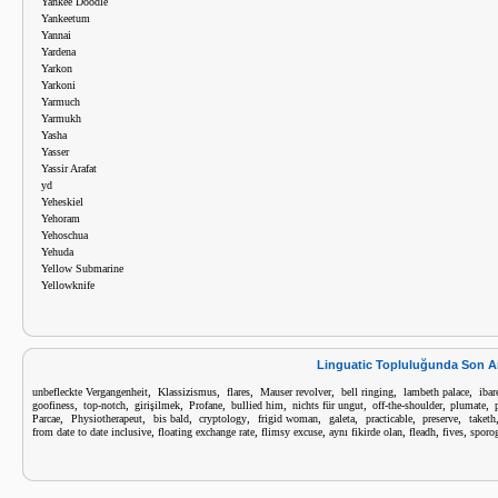
Yankee Doodle
Yankeetum
Yannai
Yardena
Yarkon
Yarkoni
Yarmuch
Yarmukh
Yasha
Yasser
Yassir Arafat
yd
Yeheskiel
Yehoram
Yehoschua
Yehuda
Yellow Submarine
Yellowknife
Linguatic Topluluğunda Son A
,
,
,
,
,
,
unbefleckte Vergangenheit
Klassizismus
flares
Mauser revolver
bell ringing
lambeth palace
ibar
,
,
,
,
,
,
,
,
goofiness
top-notch
girişilmek
Profane
bullied him
nichts für ungut
off-the-shoulder
plumate
,
,
,
,
,
,
,
,
Parcae
Physiotherapeut
bis bald
cryptology
frigid woman
galeta
practicable
preserve
taketh
,
,
,
,
,
,
from date to date inclusive
floating exchange rate
flimsy excuse
aynı fikirde olan
fleadh
fives
sporo