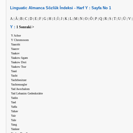
Linguatic
Almanca
Sözlük İndeksi -
Harf
Y :
Sayfa No
1
A
Ä
B
C
D
E
F
G
H
I
İ
J
K
L
M
N
O
Ö
P
Q
R
S
T
U
Ü
V
|
|
|
|
|
|
|
|
|
|
|
|
|
|
|
|
|
|
|
|
|
|
|
|
|
Y :
1
Sonraki >
Y Achse
Y Chromosom
Yaacobi
Yaacov
Yaakov
Yaakow Agam
Yaakow Dori
Yaakow Tsur
Yaari
Yacht
Yachtbesitzer
Yachtensegler
Yad Awschalom
Yad Lebanim Gedenkstätte
Yadin
Yael
Yaffa
Yahav
Yair
Yale
Yang
Yankee