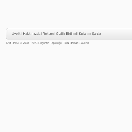
Üyelik
|
Hakkımızda
|
Reklam
|
Gizlilik Bildirimi
|
Kullanım Şartları
Telif Hakkı © 2008 - 2023 Linguatic Topluluğu. Tüm Hakları Saklıdır.