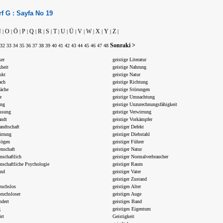
rf
G :
Sayfa No
19
N
O
Ö
P
Q
R
S
T
U
Ü
V
W
X
Y
Z
|
|
|
|
|
|
|
|
|
|
|
|
|
|
|
Sonraki >
32
33
34
35
36
37
38
39
40
41
42
43
44
45
46
47
48
ker
geistige Literatur
kheit
geistige Nahrung
ukt
geistige Natur
ach
geistige Richtung
äche
geistige Störungen
e
geistige Umnachtung
ung
geistige Unzurechnungsfähigkeit
assung
geistige Verwirrung
andt
geistige Vorkämpfer
andtschaft
geistiger Defekt
irrung
geistiger Diebstahl
mögen
geistiger Führer
enschaft
geistiger Natur
nschaftlich
geistiger Normalverbraucher
enschaftliche Psychologie
geistiger Raum
and
geistiger Vater
geistiger Zustand
ruchslos
geistiges Alter
pruchsloser
geistiges Auge
ndert
geistiges Band
g
geistiges Eigentum
ört
Geistigkeit