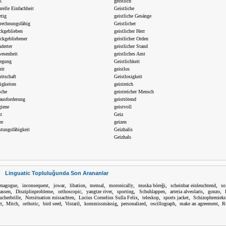
k
geistlich
urelle Einfachheit
Geistliche
etig
geistliche Gesänge
urechnungsfähig
Geistlicher
ückgeblieben
geistlicher Herr
ückgebliebener
geistlicher Orden
derter
geistlicher Stand
wesenheit
geistliches Amt
regung
Geistlichkeit
eit
geistlos
eitschaft
Geistlosigkeit
igkeiten
geistreich
sche
geistreicher Mensch
rausforderung
geisttötend
giene
geistvoll
t
Geiz
re
geizen
stungsfähigkeit
Geizhalis
Geizhals
Linguatic Topluluğunda Son Arananlar
,
,
,
,
,
,
,
,
nagogue
inconsequent
jowar
libation
mensal
moronically
muska böreği
scheinbar einleuchtend
so
,
,
,
,
,
,
,
,
lassen
Disziplinprobleme
orthoscopic
yangtze river
sporting
Schuhlappen
arteria alveolaris
gonzo
,
,
,
,
,
ucherbrille
Notsituation missachten
Lucius Cornelius Sulla Felix
teleskop
sports jacket
Schizophreniekr
,
,
,
,
,
,
,
,
,
t
Mitch
orthotic
bird seed
Vistaril
kommissmässig
personalized
oscillograph
make an agreement
R