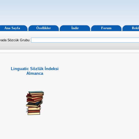
Ana Sayfa
Özellikler
İndir
Forum
Rek
 yada Sözcük Grubu
Linguatic Sözlük İndeksi
Almanca