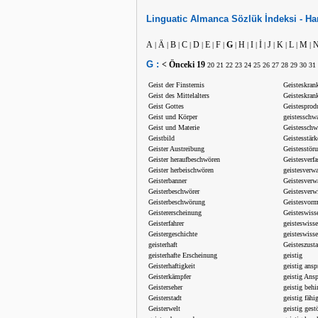
Linguatic
Almanca
Sözlük İndeksi -
Ha
A
Ä
B
C
D
E
F
G
H
I
İ
J
K
L
M
|
|
|
|
|
|
|
|
|
|
|
|
|
|
|
G :
< Önceki
19
20
21
22
23
24
25
26
27
28
29
30
31
Geist der Finsternis
Geisteskran
Geist des Mittelalters
Geisteskran
Geist Gottes
Geistesprod
Geist und Körper
geistesschw
Geist und Materie
Geistesschw
Geistbild
Geistesstärk
Geister Austreibung
Geistesstör
Geister heraufbeschwören
Geistesverf
Geister herbeischwören
geistesverw
Geisterbanner
Geistesverw
Geisterbeschwörer
Geistesverw
Geisterbeschwörung
Geistesvor
Geistererscheinung
Geisteswiss
Geisterfahrer
geisteswisse
Geistergeschichte
geisteswiss
geisterhaft
Geisteszust
geisterhafte Erscheinung
geistig
Geisterhaftigkeit
geistig ansp
Geisterkämpfer
geistig Ans
Geisterseher
geistig behi
Geisterstadt
geistig fähi
Geisterwelt
geistig gest