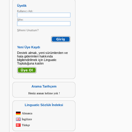
Üyelik
Kullanıcı Adı:
Şifre:
Şifremi Unuttum?
Yeni Üye Kaydı
Destek almak, yeni sürümlerden ve
hata giderimleri hakkında
bilgilendirilmek için Linguatic
Topluluğuna katılın
Arama Tarihçem
Henüz aranan kelime yok !
Linguatic Sözlük İndeksi
Almanca
İngilizce
Türkçe