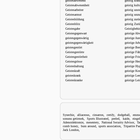
geistesabwesend
geistig kran
Geistesabwesenheit
geistig kult
Geistesarbeiter
geistig unst
Geistesarmut
geistig unz
Geistesbildung
geistig zur
Geistesblitz
geistig Zur
Geistesgabe
Geistigbehin
Geistesgegenwart
geistige Ab
geistesgegenwärtig
geistige An
geistesgegenwärtigkeit
geistige Arb
geistesgestört
geistige Ber
Geistesgestörte
geistige Fäh
Geistesgestörtheit
geistige Fri
Geistesgrösse
geistige He
Geisteshaltung
geistige Hy
Geisteskraft
geistige Kos
geisteskrank
geistige Lee
Geisteskranke
geistige Lei
,
,
,
,
,
Synechie
alliaceous
cimarron
cretify
dodgeball
emme
,
,
,
,
sonunu getirmek
Sports Illustrated
peeled
kaide
einge
,
,
,
Adenoidektomie
mesentery
National Security Advisor
Ta
,
,
,
comb honey
bum around
sports association
Tripartite Pac
,
Jack London