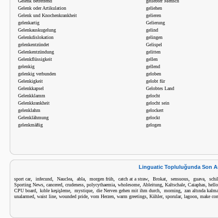
Gelenk betreffend
geliebter Mensch
Gelenk oder Artikulation
geliehen
Gelenk und Knochenkrankheit
gelieren
gelenkartig
Gelierung
Gelenkauskugelung
gelind
Gelenkdislokation
gelingen
gelenkentzündet
Gelispel
Gelenkentzündung
gelitten
Gelenkflüssigkeit
gellen
gelenkig
gellend
gelenkig verbunden
geloben
Gelenkigkeit
gelobt für
Gelenkkapsel
Gelobtes Land
Gelenkklamm
gelocht
Gelenkkrankheit
gelocht sein
gelenklahm
gelockert
Gelenklähmung
gelockt
gelenkmäßig
gelogen
Linguatic Topluluğunda Son A
,
,
,
,
,
,
,
,
,
sport car
infecund
Nauclea
abla
morgen früh
catch at a straw
Brokat
sensuous
guava
schi
,
,
,
,
,
,
,
,
Sporting News
cancered
crudeness
polycythaemia
wholesome
Ableitung
Kaltschale
Caiaphas
hello
,
,
,
,
,
CPU board
kıble keşişleme
mystique
die Nerven gehen mit ihm durch
morning
zan altında kalm
,
,
,
,
,
,
,
,
unalarmed
waist line
wounded pride
vom Herzen
warm greetings
Kühler
sporular
lagoon
make con