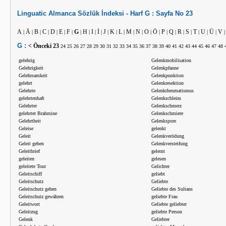
Linguatic
Almanca
Sözlük İndeksi -
Harf
G :
Sayfa No
23
A
Ä
B
C
D
E
F
G
H
I
İ
J
K
L
M
N
O
Ö
P
Q
R
S
T
U
Ü
V
|
|
|
|
|
|
|
|
|
|
|
|
|
|
|
|
|
|
|
|
|
|
|
|
|
G :
< Önceki
23
24
25
26
27
28
29
30
31
32
33
34
35
36
37
38
39
40
41
42
43
44
45
46
47
48
gelehrig
Gelenkmobilisation
Gelehrigkeit
Gelenkpfanne
Gelehrsamkeit
Gelenkpunktion
gelehrt
Gelenkresektion
Gelehrte
Gelenkrheumatismus
gelehrtenhaft
Gelenkschleim
Gelehrter
Gelenkschmerz
gelehrter Brahmine
Gelenkschmiere
Gelehrtheit
Gelenkspore
Geleise
gelenkt
Geleit
Gelenkverödung
Geleit geben
Gelenkversteifung
Geleitbrief
gelernt
geleiten
gelesen
geleitete Tour
Gelichter
Geleitschiff
geliebt
Geleitschutz
Geliebte
Geleitschutz geben
Geliebte des Sultans
Geleitschutz gewähren
geliebte Frau
Geleitwort
Geliebte geliebter
Geleitzug
geliebte Person
Gelenk
Geliebter