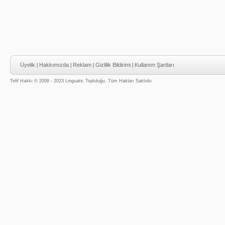
Üyelik
|
Hakkımızda
|
Reklam
|
Gizlilik Bildirimi
|
Kullanım Şartları
Telif Hakkı © 2008 - 2023 Linguatic Topluluğu. Tüm Hakları Saklıdır.