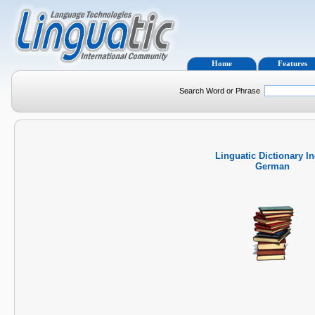
Home
Features
Search Word or Phrase
Linguatic Dictionary I
German