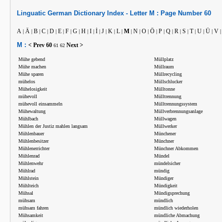
Linguatic
German
Dictionary Index -
Letter
M :
Page Number
60
A
Ä
B
C
D
E
F
G
H
I
İ
J
K
L
M
N
O
Ö
P
Q
R
S
T
U
Ü
V
|
|
|
|
|
|
|
|
|
|
|
|
|
|
|
|
|
|
|
|
|
|
|
|
|
M :
< Prev
60
Next >
61
62
Mühe gebend
Müllplatz
Mühe machen
Müllraum
Mühe sparen
Müllrecycling
mühelos
Müllschlucker
Mühelosigkeit
Mülltonne
mühevoll
Mülltrennung
mühevoll einsammeln
Mülltrennungssystem
Mühewaltung
Müllverbrennungsanlage
Mühlbach
Müllwagen
Mühlen der Justiz mahlen langsam
Müllwerker
Mühlenbauer
Münchener
Mühlenbesitzer
Münchner
Mühlenerrichter
Münchner Abkommen
Mühlenrad
Mündel
Mühlenwehr
mündelsicher
Mühlrad
mündig
Mühlstein
Mündiger
Mühlteich
Mündigkeit
Mühsal
Mündigsprechung
mühsam
mündlich
mühsam fahren
mündlich wiederholen
Mühsamkeit
mündliche Abmachung