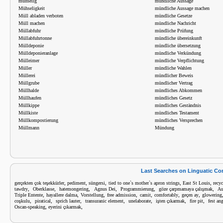
mühselig
mündliche Aussage
Mühseligkeit
mündliche Aussage machen
Müll abladen verboten
mündliche Gesetze
Müll machen
mündliche Nachricht
Müllabfuhr
mündliche Prüfung
Müllabfuhrtonne
mündliche übereinkunft
Mülldeponie
mündliche übersetzung
Mülldeponieranlage
mündliche Verkündung
Mülleimer
mündliche Verpflichtung
Müller
mündliche Wahlen
Müllerei
mündlicher Beweis
Müllgrube
mündlicher Vertrag
Müllhalde
mündliches Abkommen
Müllhaufen
mündliches Gesetz
Müllkippe
mündliches Geständnis
Müllkiste
mündliches Testament
Müllkompostierung
mündliches Versprechen
Müllmann
Mündung
Last Searches on Linguatic C
,
,
,
,
,
gerçekten çok teşekkürler
pediment
süngersi
tied to one`s mother`s apron strings
East St Louis
recy
,
,
,
,
,
,
tawdry
Oberklasse
hatemongering
Agnus Dei
Programmierung
göze çarpmamaya çalışmak
Au
,
,
,
,
,
,
,
Triple Entente
hayallere dalma
Vorstellung
free admission
camit
comfortably
geçen ay
glowering
,
,
,
,
,
,
,
coşkulu
piratical
sprich lauter
transuranic element
unelaborate
işten çıkarmak
fire pit
fest ang
,
,
Oscan-speaking
eyerini çıkarmak