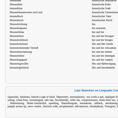
himmelauf
himmlische Inspiration
Himmelbett
himmlische Ruhe
himmelblau
himmlische Stadt
Himmeldonnerwetter noch mal
himmlische Unterstützu
himmelhoch
himmlischer Vater
Himmelreich
himmlisches Reich
Himmelrichtung
hin
Himmelsäquator
hin murmeln
Himmelsblau
hin und her
Himmelsbrot
hin und her bewegen
Himmelschlüssel
hin und her bringen
himmelschreiend
Hin und Her Gerede
himmelschreiender Verstoß
hin und her schwanken
Himmelserscheinung
hin und her treiben
Himmelsfeste
hin und her überlegen
Himmelsgegend
hin und her wanken
Himmelsgewölbe
Hin und Herbewegung
himmelsglücklich
Hin und herschaukeln
Last Searches on Linguatic C
,
,
,
,
,
,
sigmoidal
beslenme
heaved a sigh of relief
Deportierte
nucleoplasmic
not worth a spit
negligent d
,
,
,
,
,
,
,
,
joking
wheat flour
monolingual
sehr laut
bewilderedly
trilby hat
voluptuousness
black letter law
,
,
,
,
,
,
,
Rekrutierung
Hoher Gerichtshof
upending
Darstellungsart
mechanizer
callback
antialiasing
,
,
,
,
,
,
,
paraşüt asılma ipi
news vendor
Alectoris ruffa
encipherment
sübvansiyon
chordophone
Turingtest