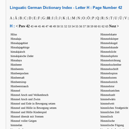
Linguatic
German
Dictionary Index -
Letter
H :
Page Number
42
A
Ä
B
C
D
E
F
G
H
I
İ
J
K
L
M
N
O
Ö
P
Q
R
S
T
U
Ü
V
|
|
|
|
|
|
|
|
|
|
|
|
|
|
|
|
|
|
|
|
|
|
|
|
|
H :
< Prev
42
Next >
43
44
45
46
47
48
49
50
51
52
53
54
55
56
57
58
59
60
61
62
63
Hilus
Himmelskarte
Himalaja
Himmelskörper
Himalajagebiet
Himmelskugel
Himalajagebirge
Himmelskunde
himalajaisch
Himmelslicht
himalajaische Zeder
Himmelspforte
Himalaya
Himmelsrichtung
Himbeere
Himmelsschreiber
Himbeereis
Himmelsschrift
Himbeerpocken
Himmelsspion
Himbeersaft
Himmelsstern
Himbeersirup
Himmelsstrich
Himbeerstrauch
Himmelstor
Himmel
Himmelszeichen
Himmel Arsch und Wolkenbruch
Himmelszelt
Himmel Arsch und Zwirn
himmelwärts
Himmel und Erde in Bewegung setzen
himmelweit
Himmel und Hölle in Bewegung setzen
himmliches Strafgericht
Himmel und Hölle Kinderspiel
himmliches Zelt
Himmel übersät mit Sternen
himmlisch
Himmel voller Geigen
Himmlische
himmelan
himmlische Fügung