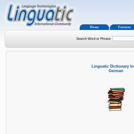
Home
Features
Search Word or Phrase
Linguatic Dictionary I
German