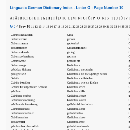
Linguatic
German
Dictionary Index -
Letter
G :
Page Number
10
A
Ä
B
C
D
E
F
G
H
I
İ
J
K
L
M
N
O
Ö
P
Q
R
S
T
U
Ü
V
|
|
|
|
|
|
|
|
|
|
|
|
|
|
|
|
|
|
|
|
|
|
|
|
|
G :
< Prev
10
11
12
13
14
15
16
17
18
19
20
21
22
23
24
25
26
27
28
29
30
31
32
33
34
35
36
Geburtstagskuchen
Geck
G
Geburtstermin
gecken
G
Geburtstrauma
geckenhaft
G
geburtstripper
Geckenhaftigkeit
G
Geburtsurkunde
geckig
G
Geburtsvorbereitung
gecremt
G
Geburtswehe
gedacht für
g
Geburtszange
Gedächtnis
g
gebückte Haltung
Gedächtnis anstacheln
G
gebügelt sein
Gedächtnis auf die Sprünge helfen
G
Gebühr
Gedächtnis auffrischen
G
Gebühr bezahlen
Gedächtnis wie ein Elefant
g
Gebühr für ungedeckte Schecks
Gedächtnisfeier
G
gebühren
Gedächtnishilfe
g
Gebühren erheben
Gedächtniskerze
g
Gebührenberechnung
Gedächtniskunst
G
gebührende Zuweisung
gedächtniskünstlerisch
g
Gebühreneinheit
Gedächtnislehre
g
Gebühreneinnehmer
gedächtnislos
G
Gebührenerlass
Gedächtnisloser
G
gebührenfrei
Gedächtnisrede
g
gebührenfrei übermitteln
gedächtnisschwach
g