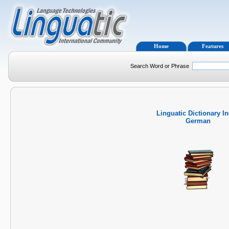
Home
Features
Search Word or Phrase
Linguatic Dictionary I
German