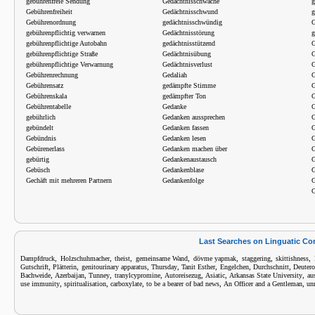
gebührenfreie Sendung
Gedächtnisschwäche
g
Gebührenfreiheit
Gedächtnisschwund
g
Gebührenordnung
gedächtnisschwündig
G
gebührenpflichtig verwarnen
Gedächtnisstörung
g
gebührenpflichtige Autobahn
gedächtnisstützend
G
gebührenpflichtige Straße
Gedächtnisübung
G
gebührenpflichtige Verwarnung
Gedächtnisverlust
G
Gebührenrechnung
Gedaliah
G
Gebührensatz
gedämpfte Stimme
G
Gebührenskala
gedämpfter Ton
G
Gebührentabelle
Gedanke
G
gebührlich
Gedanken aussprechen
G
gebündelt
Gedanken fassen
G
Gebündnis
Gedanken lesen
G
Gebürenerlass
Gedanken machen über
G
gebürtig
Gedankenaustausch
G
Gebüsch
Gedankenblase
G
Gechäft mit mehreren Partnern
Gedankenfolge
G
G
Last Searches on Linguatic C
,
,
,
,
,
,
,
Dampfdruck
Holzschuhmacher
theist
gemeinsame Wand
dövme yapmak
staggering
skittishness
,
,
,
,
,
,
,
Gutschrift
Plätterin
genitourinary apparatus
Thursday
Tanit Esther
Engelchen
Durchschnitt
Deuter
,
,
,
,
,
,
,
Bachweide
Azerbaijan
Tunney
tranylcypromine
Autoreisezug
Asiatic
Arkansas State University
au
,
,
,
,
,
use immunity
spiritualisation
carboxylate
to be a bearer of bad news
An Officer and a Gentleman
un