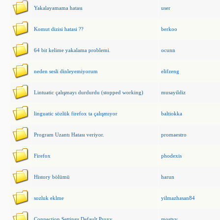
Yakalayamama hatası
user
Komut dizisi hatasi ??
berkoo
64 bit kelime yakalama problemi.
ocunn
neden sesli dinleyemiyorum
elifzeng
Lintuatic çalışmayı durdurdu (stopped working)
musayildiz
linguatic sözlük firefox ta çalışmıyor
baltiokka
Program Uzantı Hatası veriyor.
promaestro
Firefox
phodexis
History bölümü
harun
sozluk eklme
yilmazhasan84
Connection Settings Default Proxy
mostyy