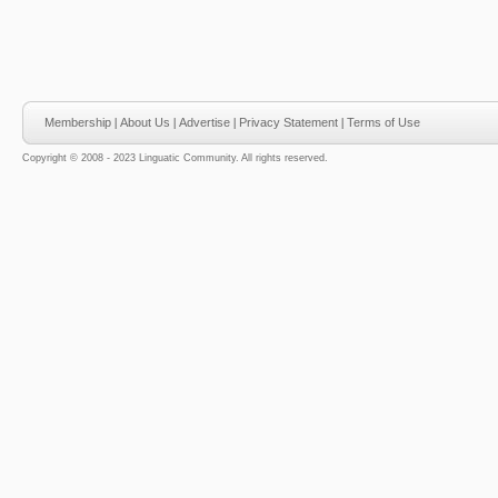
Membership
|
About Us
|
Advertise
|
Privacy Statement
|
Terms of Use
Copyright © 2008 - 2023 Linguatic Community. All rights reserved.