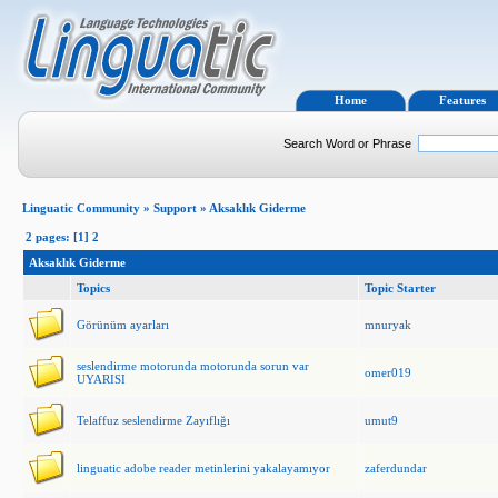
Home
Features
Search Word or Phrase
Linguatic Community
»
Support
»
Aksaklık Giderme
2 pages: [1]
2
Aksaklık Giderme
Topics
Topic Starter
Görünüm ayarları
mnuryak
seslendirme motorunda motorunda sorun var
omer019
UYARISI
Telaffuz seslendirme Zayıflığı
umut9
linguatic adobe reader metinlerini yakalayamıyor
zaferdundar