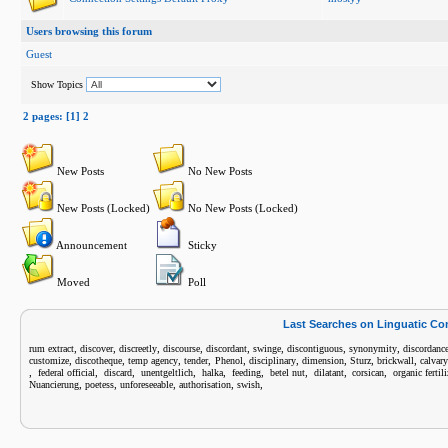
Users browsing this forum
Guest
Show Topics
2 pages: [1]
2
New Posts
No New Posts
New Posts (Locked)
No New Posts (Locked)
Announcement
Sticky
Moved
Poll
Last Searches on Linguatic C
,
,
,
,
,
,
,
,
rum extract
discover
discreetly
discourse
discordant
swinge
discontiguous
synonymity
discordanc
,
,
,
,
,
,
,
,
,
customize
discotheque
temp agency
tender
Phenol
disciplinary
dimension
Sturz
brickwall
calvar
,
,
,
,
,
,
,
,
,
federal official
discard
unentgeltlich
halka
feeding
betel nut
dilatant
corsican
organic fertili
,
,
,
,
,
Nuancierung
poetess
unforeseeable
authorisation
swish