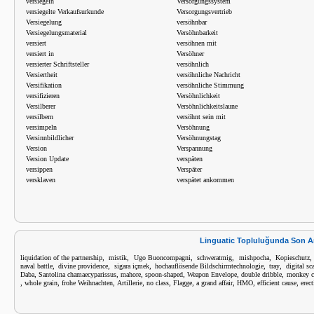
versiegeln
Versorgungssystem
versiegelte Verkaufsurkunde
Versorgungsvertrieb
Versiegelung
versöhnbar
Versiegelungsmaterial
Versöhnbarkeit
versiert
versöhnen mit
versiert in
Versöhner
versierter Schriftsteller
versöhnlich
Versiertheit
versöhnliche Nachricht
Versifikation
versöhnliche Stimmung
versifizieren
Versöhnlichkeit
Versilberer
Versöhnlichkeitslaune
versilbern
versöhnt sein mit
versimpeln
Versöhnung
Versinnbildlicher
Versöhnungstag
Version
Verspannung
Version Update
verspäten
versippen
Verspäter
versklaven
verspätet ankommen
Linguatic Topluluğunda Son A
,
,
,
,
,
liquidation of the partnership
mistik
Ugo Buoncompagni
schweratmig
mishpocha
Kopieschutz
,
,
,
,
,
naval battle
divine providence
sigara içmek
hochauflösende Bildschirmtechnologie
tray
digital sc
,
,
,
,
,
,
Daba
Santolina chamaecyparissus
mahore
spoon-shaped
Weapon Envelope
double dribble
monkey c
,
,
,
,
,
,
,
,
,
whole grain
frohe Weihnachten
Artillerie
no class
Flagge
a grand affair
HMO
efficient cause
erec