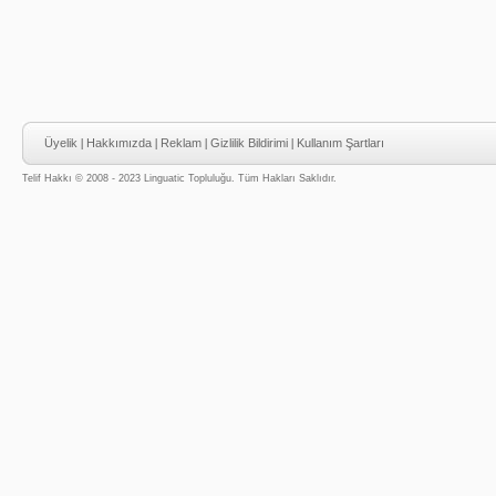
Üyelik
|
Hakkımızda
|
Reklam
|
Gizlilik Bildirimi
|
Kullanım Şartları
Telif Hakkı © 2008 - 2023 Linguatic Topluluğu. Tüm Hakları Saklıdır.