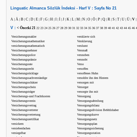
Linguatic
Almanca
Sözlük İndeksi -
Harf
V :
Sayfa No
21
A
Ä
B
C
D
E
F
G
H
I
İ
J
K
L
M
N
O
Ö
P
Q
R
S
T
U
Ü
V
|
|
|
|
|
|
|
|
|
|
|
|
|
|
|
|
|
|
|
|
|
|
|
|
|
V :
< Önceki
21
22
23
24
25
26
27
28
29
30
31
32
33
34
35
36
37
38
39
40
41
42
43
44
45
46
Versicherungsmakler
versklavte sich
Versicherungsmathematiker
Versklavung
versicherungsmathematisch
verslumt
Versicherungsnehmer
Versmaß
Versicherungspolice
versnoben
Versicherungsprämie
versnobt
Versicherungsrate
Verso
Versicherungsrecht
versoffen
Versicherungsrücklage
versoffenes Huhn
Versicherungssachverständige
versohlte ihn den Hintern
Versicherungsschätzer
versorgen mit
Versicherungsschein
Versorger
Versicherungsträger
versorgte ihn mit
Versicherungs-und Frachtkosten
Versorgung
Versicherungsverein
Versorgungsabteilung
Versicherungsvertrag
Versorgungsbilanz
Versicherungsvertreter
Versorgungsdivision Befehlshaber
Versicherungsvertretung
Versorgungskurve
Versicherungszertifikat
Versorgungsnetz
versickern
Versorgungsplan
versiebenfachen
Versorgungssicherung
versiegelbar
Versorgungsstation