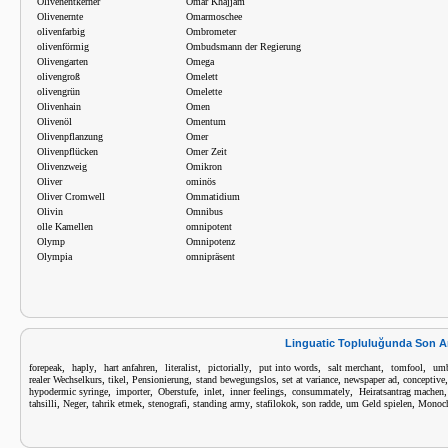
Olivenentkerner
Omar Khajjam
Olivenernte
Omarmoschee
olivenfarbig
Ombrometer
olivenförmig
Ombudsmann der Regierung
Olivengarten
Omega
olivengroß
Omelett
olivengrün
Omelette
Olivenhain
Omen
Olivenöl
Omentum
Olivenpflanzung
Omer
Olivenpflücken
Omer Zeit
Olivenzweig
Omikron
Oliver
ominös
Oliver Cromwell
Ommatidium
Olivin
Omnibus
olle Kamellen
omnipotent
Olymp
Omnipotenz
Olympia
omnipräsent
Linguatic Topluluğunda Son A
,
,
,
,
,
,
,
,
forepeak
haply
hart anfahren
literalist
pictorially
put into words
salt merchant
tomfool
umb
,
,
,
,
,
,
realer Wechselkurs
tikel
Pensionierung
stand bewegungslos
set at variance
newspaper ad
conceptive
,
,
,
,
,
,
hypodermic syringe
importer
Oberstufe
inlet
inner feelings
consummately
Heiratsantrag machen
,
,
,
,
,
,
,
,
tahsilli
Neger
tahrik etmek
stenografi
standing army
stafilokok
son radde
um Geld spielen
Monoch