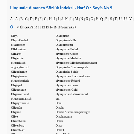
Linguatic
Almanca
Sözlük İndeksi -
Harf
O :
Sayfa No
9
A
Ä
B
C
D
E
F
G
H
I
İ
J
K
L
M
N
O
Ö
P
Q
R
S
T
U
Ü
V
|
|
|
|
|
|
|
|
|
|
|
|
|
|
|
|
|
|
|
|
|
|
|
|
|
O :
< Önceki
9
Sonraki >
10
11
12
13
14
15
16
Oleyl
Olympiade
Oleyl Alcohol
Olympiamedaille
olfaktorisch
Olympiasieger
Olfaktorium
olympische Fackel
Oligarch
olympische Götter
Oligarchie
olympische Medaille
oligarchisch
olympische Mindestanforderungen
oligocytämisch
Olympische Sommerspiele
Oligophernie
Olympische Spiele
Oligophrenie
olympischen Platz verdienen
oligophrenisch
olympischer Rekord
Oligopol
olympisches Feuer
Oligopsonie
olympisches Gold
Oligosaccharid
olympisches Schwimmbad
oligospermatisch
om
Oligoyzthämie
Oma
Oligozän
Omaha
Oligurie
Omaha Stammesangehöriger
Olive
Omahastamm
Olivenbaum
Oman
Olivenberg
Omar
Olivenblatt
Omar I