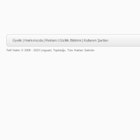
Üyelik
|
Hakkımızda
|
Reklam
|
Gizlilik Bildirimi
|
Kullanım Şartları
Telif Hakkı © 2008 - 2023 Linguatic Topluluğu. Tüm Hakları Saklıdır.