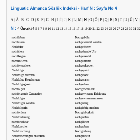
Linguatic
Almanca
Sözlük İndeksi -
Harf
N :
Sayfa No
4
A
Ä
B
C
D
E
F
G
H
I
İ
J
K
L
M
N
O
Ö
P
Q
R
S
T
U
Ü
V
|
|
|
|
|
|
|
|
|
|
|
|
|
|
|
|
|
|
|
|
|
|
|
|
|
N :
< Önceki
4
5
6
7
8
9
10
11
12
13
14
15
16
17
18
19
20
21
22
23
24
25
26
27
28
29
30
31
3
nachfärben
Nachgebühr
nachfassen
nachgeforscht werden
Nachfeier
nachgefrieren
nachfeiern
nachgehende Uhr
nachfliegen
nachgemacht
nachflotieren
nachgeordnet
nachfokussieren
nachgeplappert
Nachfolge
nachgeprüft
Nachfolge antreten
nachgerade
Nachfolge Regelungen
nachgeraten
Nachfolgegesetz
nachgerben
nachfolgen
Nachgeschmack
nachfolgende Generation
nachgewiesene Erfahrung
Nachfolger
nachgewiesenermassen
Nachfolger werden
nachgiebig
Nachfolgerin
nachgiebig machen
nachfordern
Nachgiebigkeit
Nachforderung
nachgießen
nachforschbar
nachglühen
Nachforscher
nachgraben
Nachforschung
Nachgrabung
Nachforschungen anstellen
nachgrübeln