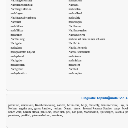
Nachfrageänderung
nachgucken
Nachfrageelastizität
Nachhall
Nachfrageinflation
nachhallen
nachfragen
nachhallend
Nachfrageschwankung
nachhaltig
Nachfrist
nachhangen
nachfühlen
Nachhause
nachfüllbar
Nachhausegehen
nachfüllen
Nachhauseweg
Nachfüllung
nachher ist man immer schlauer
Nachgabe
Nachhilfe
nachgären
Nachhilfestunde
nachgeahmtes Objekt
Nachhilfeunterricht
nachgebend
nachhinein
Nachgeber
nachhinken
nachgeboren
nachholen
Nachgeburt
Nachhut
nachgeburtlich
nachimpfen
Linguatic Topluluğunda Son A
,
,
,
,
,
,
,
,
,
palomino
ubiquitous
Knochenmessung
nazizm
betimleme
belge
blessedly
baritone voice
Day
o
,
,
,
,
,
,
,
,
Korken
regular guy
genus Pandion
realign
Omani
Anser
Internal Revenue Service
setup
bowl
,
,
,
,
,
,
,
,
,
nonce word
bozum olmak
pen swan
lancet fish
pek
non pros
Macrodantin
Spitsbergen
kalemia
p
,
,
,
,
panettone
petrified
paleocerebellum
nevcivan