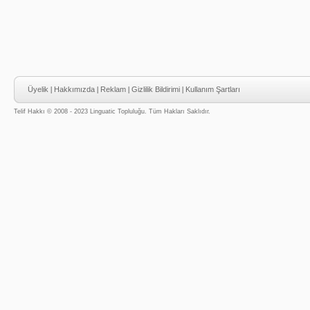
Üyelik
|
Hakkımızda
|
Reklam
|
Gizlilik Bildirimi
|
Kullanım Şartları
Telif Hakkı © 2008 - 2023 Linguatic Topluluğu. Tüm Hakları Saklıdır.