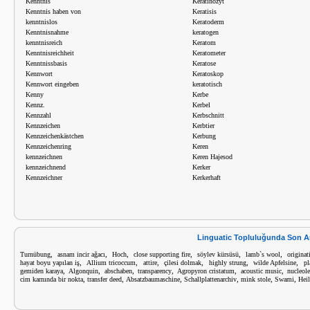
Kenntnis
Keratinozyt
Kenntnis haben von
Keratisis
kenntnislos
Keratoderm
Kenntnisnahme
keratogen
kenntnisreich
Keratom
Kenntnisreichheit
Keratometer
Kenntnissbasis
Keratose
Kennwort
Keratoskop
Kennwort eingeben
keratotisch
Kenny
Kerbe
Kennz.
Kerbel
Kennzahl
Kerbschnitt
Kennzeichen
Kerbtier
Kennzeichenkästchen
Kerbung
Kennzeichenring
Keren
kennzeichnen
Keren Hajesod
kennzeichnend
Kerker
Kennzeichner
Kerkerhaft
Linguatic Topluluğunda Son A
,
,
,
,
,
,
Turnübung
asnam incir ağacı
Hoch
close supporting fire
söylev kürsüsü
lamb`s wool
originat
,
,
,
,
,
,
hayat boyu yapılan iş
Allium tricoccum
attire
çilesi dolmak
highly strung
wilde Apfelsine
pl
,
,
,
,
,
,
gemiden karaya
Algonquin
abschaben
transparency
Agropyron cristatum
acoustic music
nucleol
,
,
,
,
,
,
cim karnında bir nokta
transfer deed
Absatzbaumaschine
Schallplattenarchiv
mink stole
Swami
Heil