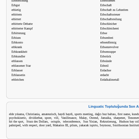
Erbforschung
Erbrochenes
Erbgut
Erbschaft
erbietig
Erbschaft zu Lebzeiten
erbittern
Erbschaftssteuer
erbittert
Erbschaftsteilung
erbitterte Debatte
Erbschleicher
erbitterter Kampf
Erbschleicherei
Erbitterung
Erbse
Erbium
Erbsenbrei
Erbkonto
erbsenförmig
erbkrank
Erbsenrevolver
Erbkrankheit
Erbsensuppe
Erbkundler
Erbstück
erblassen
Erbsünde
erblassener Star
Erbteil
Erblasser
Erdachse
Erblasserin
erdacht
erbleichen
Erdalkalimetall
Linguatic Topluluğunda Son A
,
,
,
,
,
,
,
elde yıkama
Christiania
amateurisch
haydi haydi
sports meeting
dağcı buz baltası
first name
kund
,
,
,
,
,
,
,
,
,
psychokinetic
dividierbar
spore
vill
Vanillesauce
Malay
Ostend
Jamaika
sharpener
Tonomet
,
,
,
,
,
,
hit the spot
Sturz des Dollars
octuple
teleconference
Sun Yixian
Rekrutierung
Hudson bay col
,
,
,
,
,
,
,
palmiped
with respect
door yard
Makarios III
pilum
yakacak ispirto
Seymour
Smithsonian Institut