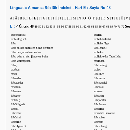
Linguatic
Almanca
Sözlük İndeksi -
Harf
E :
Sayfa No
48
A
Ä
B
C
D
E
F
G
H
I
İ
J
K
L
M
N
O
Ö
P
Q
R
S
T
U
Ü
V
|
|
|
|
|
|
|
|
|
|
|
|
|
|
|
|
|
|
|
|
|
|
|
|
|
E :
< Önceki
48
Son
49
50
51
52
53
54
55
56
57
58
59
60
61
62
63
64
65
66
67
68
69
70
71
72
erbberechtigt
erblich
erbbiologisch
erblich belastet
Erbe
erblicher Typ
Erbe an den jüngsten Sohn vergeben
Erblichkeit
Erbe des jüdischen Volkes
erblicken
Erbe geht an den jüngsten Sohn
erblickte das Tageslicht
Erbe weitergeben
erblinden
Erbe,
Erblindung
erbeben
erblos
erben
Erblühen
Erbender
Erbmasse
Erbetender
Erbmaterial
erbetteln
Erbonkel
Erbeuten
erbosen
Erbeuter
Erbpacht
erbfähig
Erbpächter
Erbfähigkeit
Erbplasma
Erbfall
Erbprinz
Erbfehler
erbrachte Gewinne
Erbfeind
Erbrechen
Erbfolge
Erbrecht
Erbfolgerecht
Erbrechung