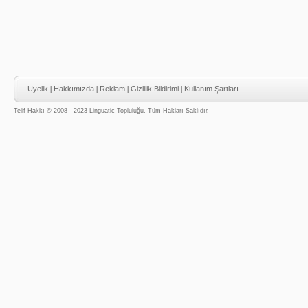
Üyelik
|
Hakkımızda
|
Reklam
|
Gizlilik Bildirimi
|
Kullanım Şartları
Telif Hakkı © 2008 - 2023 Linguatic Topluluğu. Tüm Hakları Saklıdır.