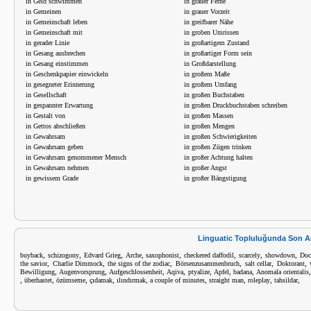
in Geld schwimmen
in grauer Ferne
in Gemeinen
in grauer Vorzeit
in Gemeinschaft leben
in greifbarer Nähe
in Gemeinschaft mit
in groben Umrissen
in gerader Linie
in großartigem Zustand
in Gesang ausbrechen
in großartiger Form sein
in Gesang einstimmen
in Großdarstellung
in Geschenkpapier einwickeln
in großem Maße
in gesegneter Erinnerung
in großem Umfang
in Gesellschaft
in großen Buchstaben
in gespannter Erwartung
in großen Druckbuchstaben schreiben
in Gestalt von
in großen Massen
in Gettos abschließen
in großen Mengen
in Gewahrsam
in großen Schwierigkeiten
in Gewahrsam geben
in großen Zügen trinken
in Gewahrsam genommener Mensch
in großer Achtung halten
in Gewahrsam nehmen
in großer Angst
in gewissem Grade
in großer Bängstigung
Linguatic Topluluğunda Son A
,
,
,
,
,
,
,
,
buyback
schizogony
Edvard Grieg
Arche
saxophonist
checkered daffodil
scarcely
showdown
Doc
,
,
,
,
,
,
the savior
Charlie Dimmock
the signs of the zodiac
Börsenzusammenbruch
salt cellar
Doktorant
,
,
,
,
,
,
,
Bewilligung
Augenvorsprung
Aufgeschlossenheit
Aqiva
ptyalize
Apfel
badana
Anomala orientalis
,
,
,
,
,
,
,
,
,
überhastet
özümseme
çıdamak
ılındırmak
a couple of minutes
straight man
roleplay
tahsildar