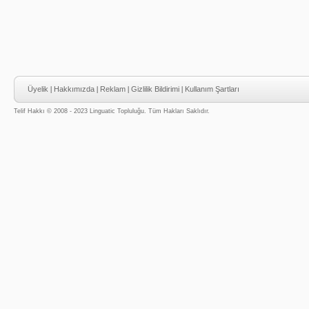
Üyelik
|
Hakkımızda
|
Reklam
|
Gizlilik Bildirimi
|
Kullanım Şartları
Telif Hakkı © 2008 - 2023 Linguatic Topluluğu. Tüm Hakları Saklıdır.