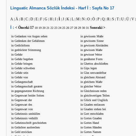
Linguatic
Almanca
Sözlük İndeksi -
Harf
İ :
Sayfa No
17
A
Ä
B
C
D
E
F
G
H
I
İ
J
K
L
M
N
O
Ö
P
Q
R
S
T
U
Ü
V
|
|
|
|
|
|
|
|
|
|
|
|
|
|
|
|
|
|
|
|
|
|
|
|
|
İ :
< Önceki
17
Sonraki >
18
19
20
21
22
23
24
25
26
27
28
29
30
31
in Gedanken vor Augen sehen
in gewissem Maße
in Gedenken der Gefallenen
in gewissem Sinne
in Gedichtform
in gewissen Abständen
in gedrückter Stimmung
in gewissen Maße
in Gefahr
in gewisser Weise
in Gefahr begeben
in gezähnter Form
in Gefahr bringen
in Ghettos abschließen
in Gefahr schweben
in Gips legen
in Gefahr sein
in Glas umwandelbar
in Gefahr von
in gleichem Abstand
in Gefangenschaft
in gleichem Maße
in Gefangenschaft geraten
in gleicher Weise
in gegengesetzter Richtung
in Gleichnissen reden
in Gegenwart beider Seiten
in gleichwertigen Teilen
in Gegenwart der
in Glück und Unglück
in Gegenwart des
in Gnaden entlassen
in Gegenwart von
in Gnaden stehen bei
in Geheimnis umhüllen
in Gott entschlafen
in Geheimnis verhüllt
in Gottes Gnaden
in Geheimschrift geschrieben
in Gottes Hand
in Gelächter ausbrechen
in Gottes Händen
in Geld ersticken
in Gottes Namen