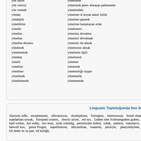
yön tayini
yönetimde
yön vericisi
yönetimde görev almayan parlementer
yön vermek
yönetimdeki
yöndeş
yönetime el koyan askeri birlik
yöndeşlik
yönetime geçmek
yöneldirim
yönetime karışmayan ortak
yönelik
yönetimevi
yönelim
yönetimi devralma
yönelme
yönetimi devralmak
yönelme durumu
yönetimi ele almak
yönelmek
yönetimini almak
yönelmemek
yönetimle ilgili
yönelteç
yönetimsel
yönelti
yönetme
yöneltim
yönetmek
yöneltme
yönetmeliğe uygun
yöneltmek
yönetmelik
yöneltmemek
yönetmemek
Linguatic Topluluğunda Son A
,
,
,
,
,
,
Alectoris ruffa
encipherment
sübvansiyon
chordophone
Turingtest
heterosexual
burial cha
,
,
,
,
standartlara uymak
European country
electric mixer
red eye
Graben oder Schützengraben graben
,
,
,
,
,
,
,
hard worker
hot toddy
low born
nicht schuldig
persönlicher Aufruf
siftah
traducer
translative
,
,
,
,
,
,
farewell kiss
genus Progne
kapellmeister
labyrinthian
mannish
peristyle
phenylethylene
,
,
till death do us part
laf körüğü