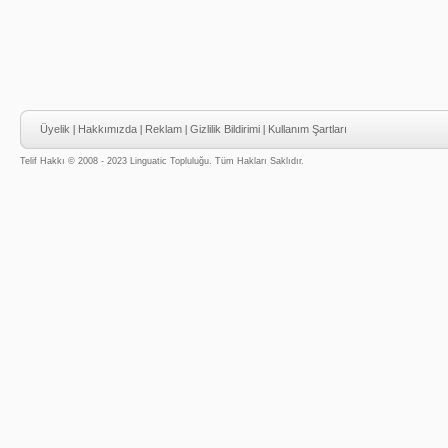
Üyelik
|
Hakkımızda
|
Reklam
|
Gizlilik Bildirimi
|
Kullanım Şartları
Telif Hakkı © 2008 - 2023 Linguatic Topluluğu. Tüm Hakları Saklıdır.