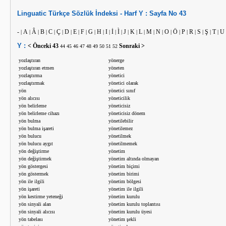
Linguatic
Türkçe
Sözlük İndeksi -
Harf
Y :
Sayfa No
43
-
A
Â
B
C
Ç
D
E
F
G
H
I
İ
Ì
J
K
L
M
N
O
Ö
P
R
S
Ş
T
U
|
|
|
|
|
|
|
|
|
|
|
|
|
|
|
|
|
|
|
|
|
|
|
|
|
|
Y :
< Önceki
43
Sonraki >
44
45
46
47
48
49
50
51
52
yozlaştıran
yönerge
yozlaştıran etmen
yöneten
yozlaştırma
yönetici
yozlaştırmak
yönetici olarak
yön
yönetici sınıf
yön alıcısı
yöneticilik
yön belirleme
yöneticisiz
yön belirleme cihazı
yöneticisiz dönem
yön bulma
yönetilebilir
yön bulma işareti
yönetilemez
yön bulucu
yönetilmek
yön bulucu aygıt
yönetilmemek
yön değiştirme
yönetim
yön değiştirmek
yönetim altında olmayan
yön göstergesi
yönetim biçimi
yön göstermek
yönetim birimi
yön ile ilgili
yönetim bölgesi
yön işareti
yönetim ile ilgili
yön kestirme yeteneği
yönetim kurulu
yön sinyali alan
yönetim kurulu toplantısı
yön sinyali alıcısı
yönetim kurulu üyesi
yön tabelası
yönetim şekli