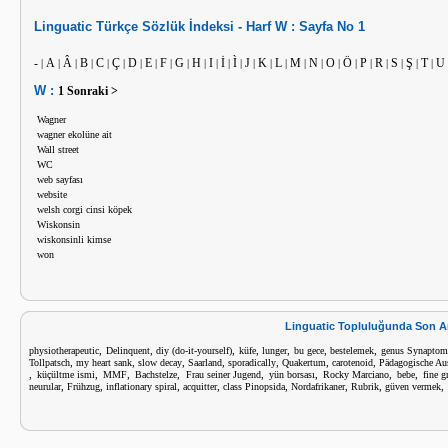
Linguatic
Türkçe
Sözlük İndeksi -
Harf
W :
Sayfa No
1
-
A
Â
B
C
Ç
D
E
F
G
H
I
İ
Ì
J
K
L
M
N
O
Ö
P
R
S
Ş
T
U
|
|
|
|
|
|
|
|
|
|
|
|
|
|
|
|
|
|
|
|
|
|
|
|
|
|
W :
1
Sonraki >
Wagner
wagner ekolüne ait
Wall street
WC
web sayfası
website
welsh corgi cinsi köpek
Wiskonsin
wiskonsinli kimse
won
Linguatic Topluluğunda Son A
,
,
,
,
,
,
,
physiotherapeutic
Delinquent
diy (do-it-yourself)
küfe
lunger
bu gece
bestelemek
genus Synaptom
,
,
,
,
,
,
,
Tollpatsch
my heart sank
slow decay
Saarland
sporadically
Quakertum
carotenoid
Pädagogische Au
,
,
,
,
,
,
,
,
küçültme ismi
MMF
Bachstelze
Frau seiner Jugend
yün borsası
Rocky Marciano
bebe
fine g
,
,
,
,
,
,
,
,
neurular
Frühzug
inflationary spiral
acquitter
class Pinopsida
Nordafrikaner
Rubrik
güven vermek