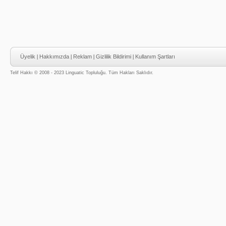
Üyelik
|
Hakkımızda
|
Reklam
|
Gizlilik Bildirimi
|
Kullanım Şartları
Telif Hakkı © 2008 - 2023 Linguatic Topluluğu. Tüm Hakları Saklıdır.