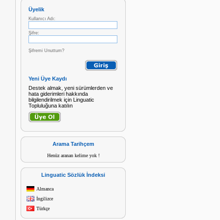
Üyelik
Kullanıcı Adı:
Şifre:
Şifremi Unuttum?
Yeni Üye Kaydı
Destek almak, yeni sürümlerden ve
hata giderimleri hakkında
bilgilendirilmek için Linguatic
Topluluğuna katılın
Arama Tarihçem
Henüz aranan kelime yok !
Linguatic Sözlük İndeksi
Almanca
İngilizce
Türkçe