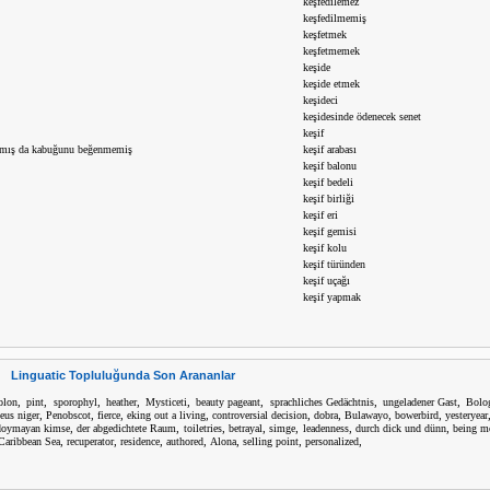
keşfedilemez
keşfedilmemiş
keşfetmek
keşfetmemek
keşide
keşide etmek
keşideci
keşidesinde ödenecek senet
keşif
kmış da kabuğunu beğenmemiş
keşif arabası
keşif balonu
keşif bedeli
keşif birliği
keşif eri
keşif gemisi
keşif kolu
keşif türünden
keşif uçağı
keşif yapmak
Linguatic Topluluğunda Son Arananlar
,
,
,
,
,
,
,
,
olon
pint
sporophyl
heather
Mysticeti
beauty pageant
sprachliches Gedächtnis
ungeladener Gast
Bolo
,
,
,
,
,
,
,
,
eus niger
Penobscot
fierce
eking out a living
controversial decision
dobra
Bulawayo
bowerbird
yesteryear
,
,
,
,
,
,
,
doymayan kimse
der abgedichtete Raum
toiletries
betrayal
simge
leadenness
durch dick und dünn
being m
,
,
,
,
,
,
,
Caribbean Sea
recuperator
residence
authored
Alona
selling point
personalized