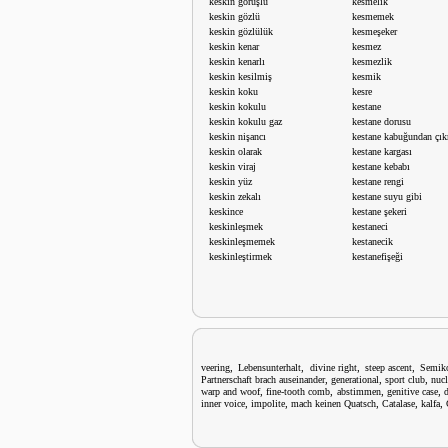
keskin görüşlü
kesmelik
keskin gözlü
kesmemek
keskin gözlülük
kesmeşeker
keskin kenar
kesmez
keskin kenarlı
kesmezlik
keskin kesilmiş
kesmik
keskin koku
kesre
keskin kokulu
kestane
keskin kokulu gaz
kestane dorusu
keskin nişancı
kestane kabuğundan çı
keskin olarak
kestane kargası
keskin viraj
kestane kebabı
keskin yüz
kestane rengi
keskin zekalı
kestane suyu gibi
keskince
kestane şekeri
keskinleşmek
kestaneci
keskinleşmemek
kestanecik
keskinleştirmek
kestanefişeği
,
,
,
,
veering
Lebensunterhalt
divine right
steep ascent
Semik
,
,
,
Partnerschaft brach auseinander
generational
sport club
nucl
,
,
,
,
warp and woof
fine-tooth comb
abstimmen
genitive case
,
,
,
,
,
inner voice
impolite
mach keinen Quatsch
Catalase
kalfa