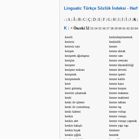
Linguatic
Türkçe
Sözlük İndeksi -
Harf
-
A
Â
B
C
Ç
D
E
F
G
H
I
İ
Ì
J
K
|
|
|
|
|
|
|
|
|
|
|
|
|
|
|
|
K :
< Önceki
52
53
54
55
56
57
58
59
60
61
62
63
64
kesirli
keskinleştirmemek
kesirsiz
keskinlik
kesirsiz sayı
kesme
kesişen
kesme almak
kesişerek ağızlaşma
kesme cam
kesişim
kesme cereyanı
kesişme
kesme dayanıklılığı
kesişme noktası
kesme devresi
kesişmek
kesme işareti
kesişmemek
kesme kalıbı
kesit
kesme kaya
kesit görünüş
kesme kurşun
kesitini çıkarmak
kesme makarna
keski
kesme makinesi
keski ile işleme
kesme tahtası
keski ile yontulmuş
kesme taş
keski kalemi
kesme voltajı
keskin
kesme vuruşu
keskin alet
kesme vuruşu yapmak
keskin bakışlı
kesme yapı taşı
keskin bıçak
kesmece
keskin çığlık
kesmek