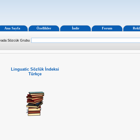
Ana Sayfa
Özellikler
İndir
Forum
Rek
 yada Sözcük Grubu
Linguatic Sözlük İndeksi
Türkçe