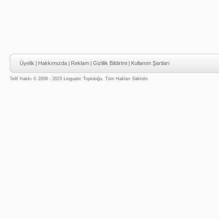
Üyelik
|
Hakkımızda
|
Reklam
|
Gizlilik Bildirimi
|
Kullanım Şartları
Telif Hakkı © 2008 - 2023 Linguatic Topluluğu. Tüm Hakları Saklıdır.