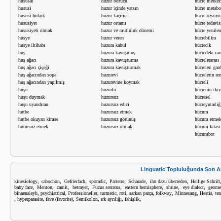
hususat
huzur bozucu
hücre merkez
hususi
huzur içinde yatsın
hücre metabo
hususi hukuk
huzur kaçırıcı
hücre özsuyu
hususiyet
huzur ortamı
hücre tedavis
hususiyeti olmak
huzur ve mutluluk dönemi
hücre yenile
husye
huzur veren
hücrebilim
husye iltihabı
huzura kabul
hücrecik
huş
huzura kavuşmuş
hücredeki ca
huş ağacı
huzura kavuşturma
hücrelerarası
huş ağacı çiçeği
huzura kavuşturmak
hücreleri gar
huş ağacından sopa
huzurevi
hücrelerin r
huş ağacından yapılmış
huzurevine koymak
hücreli
huşu
huzurlu
hücrenin iki
huşu duymak
huzursuz
hücresel
huşu uyandıran
huzursuz edici
hücreyutarlığ
hutbe
huzursuz etmek
hücum
hutbe okuyan kimse
huzursuz görünüş
hücum etme
hutursuz etmek
huzursuz olmak
hücum kıtası
hücumbot
Linguatic Topluluğunda Son A
,
,
,
,
,
,
,
kinesiology
cabochon
Gefrierfach
sporadic
Parterre
Scharade
ihn dazu überreden
Heilige Schrift
,
,
,
,
,
,
,
,
baby face
Menton
camit
betrayer
Fucus serratus
eastern hemisphere
shrine
eye dialect
geomet
,
,
,
,
,
,
,
,
,
binaenaleyh
psychiatrical
Professioneller
turmeric
roti
sarkan parça
folkway
Minnesang
Hestia
te
,
,
,
,
,
,
hyperparasite
fave (favorite)
Semikolon
ırk ayrılığı
fahişlik