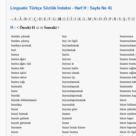
Linguatic
Türkçe
Sözlük İndeksi -
Harf
H :
Sayfa No
41
-
A
Â
B
C
Ç
D
E
F
G
H
I
İ
Ì
J
K
L
M
N
O
Ö
P
R
S
Ş
T
U
|
|
|
|
|
|
|
|
|
|
|
|
|
|
|
|
|
|
|
|
|
|
|
|
|
|
H :
< Önceki
41
Sonraki >
42
43
hurdası çıkmak
huy
huzursuzca
hurdası çıkmış
huy ile ilgili
huzursuzlan
hurdaya ayırmak
huylandırmak
huzursuzlan
huri
huylanmak
huzursuzluk
hurma
huylu
huzursuzluk 
hurma ağacı
huysuz
huzuru bozan
hurma ağacı özü
huysuz at
huzuru bozm
hurma dalı
huysuz kadın
huzuru sağla
hurma içkisi
huysuz olmak
huzuru sağla
hurma tatlısı
huysuz tip
huzuruna kab
hurma yağı
huysuzlanmak
huzuruna ka
hurmalık
huysuzlaşmak
huzurunda
hurra
huysuzlaşmamak
huzurunu bo
hurufat
huysuzlaştırmak
huzurunu ka
hurufat dökümhanesi
huysuzlaştırmamak
hücre
hurufatçı
huysuzluk
hücre bölünm
husul
huyuna göre
hücre çekirde
husul bulmak
huzme
hücre çözülm
husule gelmek
huzmeli
hücre hapsi
husule getirmek
huzur
hücre hapsine
husumet
huzur bozan kimse
hücre hapsine
husus
huzur bozma
hücre ile ilgi