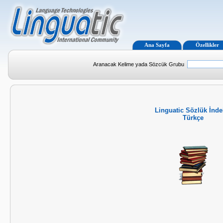
Ana Sayfa
Özellikler
Aranacak Kelime yada Sözcük Grubu
Linguatic Sözlük İnde
Türkçe