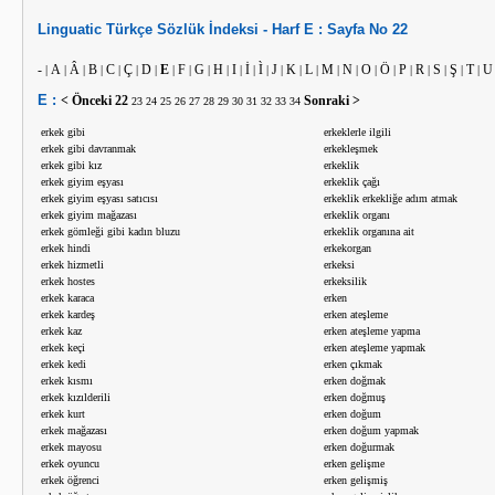
Linguatic
Türkçe
Sözlük İndeksi -
Harf
E :
Sayfa No
22
-
A
Â
B
C
Ç
D
E
F
G
H
I
İ
Ì
J
K
L
M
N
O
Ö
P
R
S
Ş
T
U
|
|
|
|
|
|
|
|
|
|
|
|
|
|
|
|
|
|
|
|
|
|
|
|
|
|
E :
< Önceki
22
Sonraki >
23
24
25
26
27
28
29
30
31
32
33
34
erkek gibi
erkeklerle ilgili
erkek gibi davranmak
erkekleşmek
erkek gibi kız
erkeklik
erkek giyim eşyası
erkeklik çağı
erkek giyim eşyası satıcısı
erkeklik erkekliğe adım atmak
erkek giyim mağazası
erkeklik organı
erkek gömleği gibi kadın bluzu
erkeklik organına ait
erkek hindi
erkekorgan
erkek hizmetli
erkeksi
erkek hostes
erkeksilik
erkek karaca
erken
erkek kardeş
erken ateşleme
erkek kaz
erken ateşleme yapma
erkek keçi
erken ateşleme yapmak
erkek kedi
erken çıkmak
erkek kısmı
erken doğmak
erkek kızılderili
erken doğmuş
erkek kurt
erken doğum
erkek mağazası
erken doğum yapmak
erkek mayosu
erken doğurmak
erkek oyuncu
erken gelişme
erkek öğrenci
erken gelişmiş