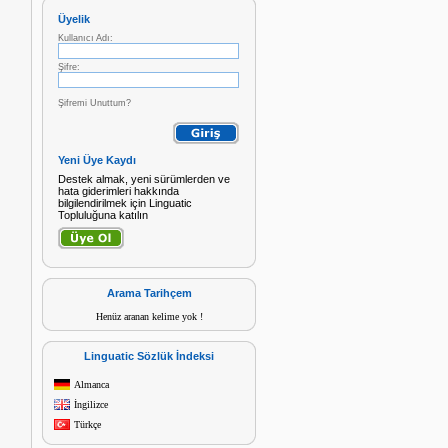
Üyelik
Kullanıcı Adı:
Şifre:
Şifremi Unuttum?
Yeni Üye Kaydı
Destek almak, yeni sürümlerden ve
hata giderimleri hakkında
bilgilendirilmek için Linguatic
Topluluğuna katılın
Arama Tarihçem
Henüz aranan kelime yok !
Linguatic Sözlük İndeksi
Almanca
İngilizce
Türkçe