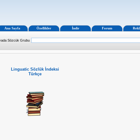
Ana Sayfa
Özellikler
İndir
Forum
Rek
 yada Sözcük Grubu
Linguatic Sözlük İndeksi
Türkçe