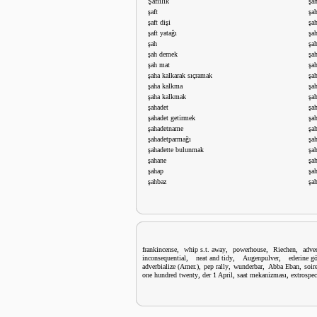
Şafiilik
şa
şaft
şa
şaft dişi
şa
şaft yatağı
şa
şah
şa
şah demek
şa
şah mat
şah
şaha kalkarak sıçramak
şa
şaha kalkma
şa
şaha kalkmak
şa
şahadet
şa
şahadet getirmek
şa
şahadetname
şa
şahadetparmağı
şah
şahadette bulunmak
şah
şahane
şah
şahap
şah
şahbaz
şa
,
,
,
,
frankincense
whip s.t. away
powerhouse
Riechen
adve
,
,
,
inconsequential
neat and tidy
Augenpulver
ederine gö
,
,
,
,
adverbialize (Amer.)
pep rally
wunderbar
Abba Eban
soir
,
,
,
one hundred twenty
der 1 April
saat mekanizması
extrospec