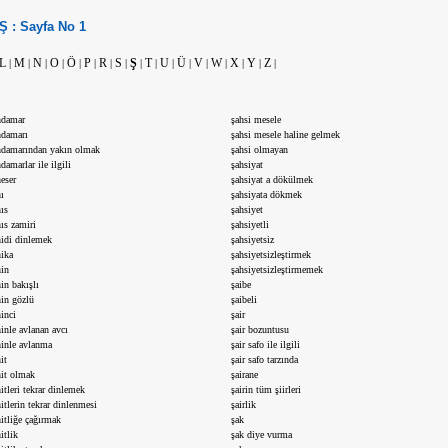
Ş :
Sayfa No
1
L
M
N
O
Ö
P
R
S
Ş
T
U
Ü
V
W
X
Y
Z
|
|
|
|
|
|
|
|
|
|
|
|
|
|
|
|
|
hdamar
şahsi mesele
hdamarı
şahsi mesele haline gelmek
hdamarından yakın olmak
şahsi olmayan
damarlar ile ilgili
şahsiyat
eser
şahsiyat a dökülmek
ı
şahsiyata dökmek
ıs
şahsiyet
ıs zamiri
şahsiyetli
hidi dinlemek
şahsiyetsiz
hika
şahsiyetsizleştirmek
hin
şahsiyetsizleştirmemek
in bakışlı
şaibe
hin gözlü
şaibeli
inci
şair
inle avlanan avcı
şair bozuntusu
hinle avlanma
şair safo ile ilgili
it
şair safo tarzında
hit olmak
şairane
itleri tekrar dinlemek
şairin tüm şiirleri
itlerin tekrar dinlenmesi
şairlik
hitliğe çağırmak
şak
itlik
şak diye vurma