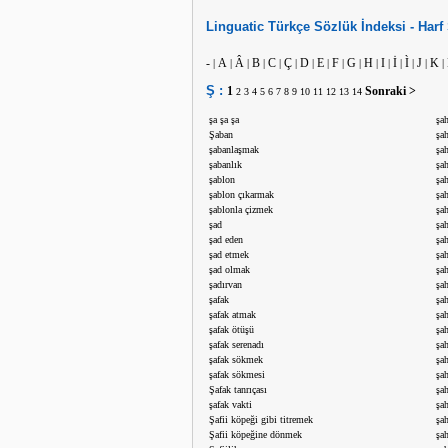
Linguatic
Türkçe
Sözlük İndeksi -
Harf
-
A
Â
B
C
Ç
D
E
F
G
H
I
İ
Ì
J
K
|
|
|
|
|
|
|
|
|
|
|
|
|
|
|
|
Ş :
1
Sonraki >
2
3
4
5
6
7
8
9
10
11
12
13
14
şa şa şa
şa
Şaban
şa
şabanlaşmak
şa
şabanlık
şah
şablon
şah
şablon çıkarmak
şah
şablonla çizmek
şah
şad
şah
şad eden
şa
şad etmek
şa
şad olmak
şa
şadırvan
şah
şafak
şa
şafak atmak
şah
şafak ötüşü
şah
şafak serenadı
şa
şafak sökmek
şah
şafak sökmesi
şa
Şafak tanrıçası
şah
şafak vakti
şah
Şafii köpeği gibi titremek
şa
Şafii köpeğine dönmek
şah