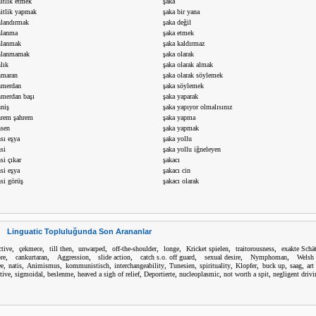
hitlik etmek
şaka
hitlik yapmak
şaka bir yana
hlandırmak
şaka değil
hlanma
şaka etmek
hlanmak
şaka kaldırmaz
hlanmamak
şaka olarak
lık
şaka olarak almak
hmaran
şaka olarak söylemek
hmerdan
şaka söylemek
hmerdan başı
şaka yaparak
hniş
şaka yapıyor olmalısınız
hrem şahrem
şaka yapma
hsen
şaka yapmak
sı eşya
şaka yollu
si
şaka yollu iğneleyen
si çıkar
şakacı
si eşya
şakacı cin
hsi görüş
şakacı olarak
Linguatic Topluluğunda Son Arananlar
,
,
,
,
,
,
,
,
ctive
çekmece
till then
unwarped
off-the-shoulder
longe
Kricket spielen
traitorousness
exakte Schä
,
,
,
,
,
,
,
re
cankurtaran
Aggression
slide action
catch s.o. off guard
sexual desire
Nymphoman
Welsh
,
,
,
,
,
,
,
,
,
,
ee
natis
Animismus
kommunistisch
interchangeability
Tunesien
spirituality
Klopfer
buck up
saag
art
,
,
,
,
,
,
,
tive
sigmoidal
beslenme
heaved a sigh of relief
Deportierte
nucleoplasmic
not worth a spit
negligent drivi