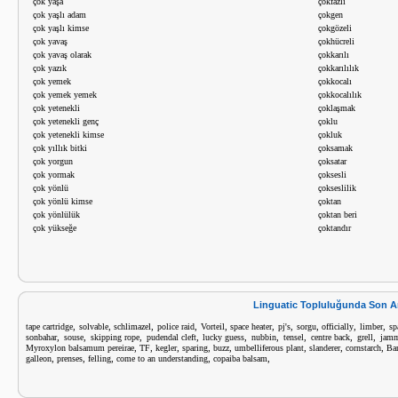
çok yaşa
çokfazlı
çok yaşlı adam
çokgen
çok yaşlı kimse
çokgözeli
çok yavaş
çokhücreli
çok yavaş olarak
çokkarılı
çok yazık
çokkarılılık
çok yemek
çokkocalı
çok yemek yemek
çokkocalılık
çok yetenekli
çoklaşmak
çok yetenekli genç
çoklu
çok yetenekli kimse
çokluk
çok yıllık bitki
çoksamak
çok yorgun
çoksatar
çok yormak
çoksesli
çok yönlü
çokseslilik
çok yönlü kimse
çoktan
çok yönlülük
çoktan beri
çok yükseğe
çoktandır
Linguatic Topluluğunda Son A
,
,
,
,
,
,
,
,
,
,
tape cartridge
solvable
schlimazel
police raid
Vorteil
space heater
pj's
sorgu
officially
limber
sp
,
,
,
,
,
,
,
,
,
sonbahar
souse
skipping rope
pudendal cleft
lucky guess
nubbin
tensel
centre back
grell
jamm
,
,
,
,
,
,
,
,
Myroxylon balsamum pereirae
TF
kegler
sparing
buzz
umbelliferous plant
slanderer
cornstarch
Bar
,
,
,
,
,
galleon
prenses
felling
come to an understanding
copaiba balsam