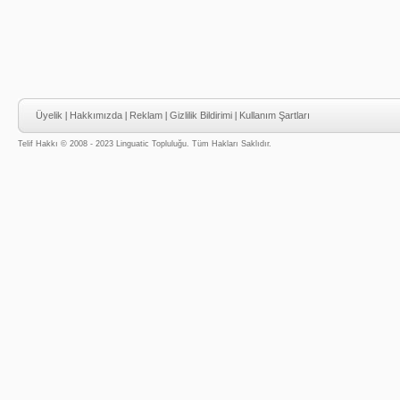
Üyelik
|
Hakkımızda
|
Reklam
|
Gizlilik Bildirimi
|
Kullanım Şartları
Telif Hakkı © 2008 - 2023 Linguatic Topluluğu. Tüm Hakları Saklıdır.