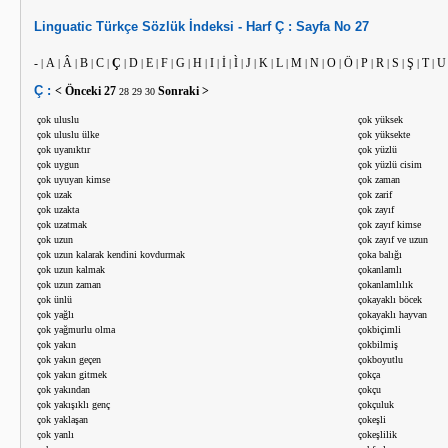
Linguatic
Türkçe
Sözlük İndeksi -
Harf
Ç :
Sayfa No
27
-
A
Â
B
C
Ç
D
E
F
G
H
I
İ
Ì
J
K
L
M
N
O
Ö
P
R
S
Ş
T
U
|
|
|
|
|
|
|
|
|
|
|
|
|
|
|
|
|
|
|
|
|
|
|
|
|
|
Ç :
< Önceki
27
Sonraki >
28
29
30
çok uluslu
çok yüksek
çok uluslu ülke
çok yüksekte
çok uyanıktır
çok yüzlü
çok uygun
çok yüzlü cisim
çok uyuyan kimse
çok zaman
çok uzak
çok zarif
çok uzakta
çok zayıf
çok uzatmak
çok zayıf kimse
çok uzun
çok zayıf ve uzun
çok uzun kalarak kendini kovdurmak
çoka balığı
çok uzun kalmak
çokanlamlı
çok uzun zaman
çokanlamlılık
çok ünlü
çokayaklı böcek
çok yağlı
çokayaklı hayvan
çok yağmurlu olma
çokbiçimli
çok yakın
çokbilmiş
çok yakın geçen
çokboyutlu
çok yakın gitmek
çokça
çok yakından
çokçu
çok yakışıklı genç
çokçuluk
çok yaklaşan
çokeşli
çok yanlı
çokeşlilik