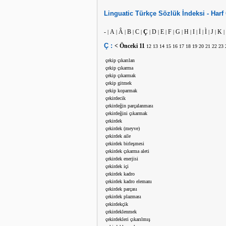
Linguatic
Türkçe
Sözlük İndeksi -
Harf
-
A
Â
B
C
Ç
D
E
F
G
H
I
İ
Ì
J
K
|
|
|
|
|
|
|
|
|
|
|
|
|
|
|
|
Ç :
< Önceki
11
12
13
14
15
16
17
18
19
20
21
22
23
çekip çıkarılan
çekip çıkarma
çekip çıkarmak
çekip gitmek
çekip koparmak
çekirdecik
çekirdeğin parçalanması
çekirdeğini çıkarmak
çekirdek
çekirdek (meyve)
çekirdek aile
çekirdek birleşmesi
çekirdek çıkarma aleti
çekirdek enerjisi
çekirdek içi
çekirdek kadro
çekirdek kadro elemanı
çekirdek parçası
çekirdek plazması
çekirdekçik
çekirdeklenmek
çekirdekleri çıkarılmış