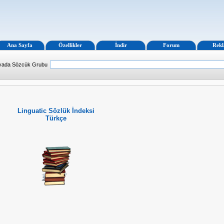
Ana Sayfa
Özellikler
İndir
Forum
Rek
 yada Sözcük Grubu
Linguatic Sözlük İndeksi
Türkçe