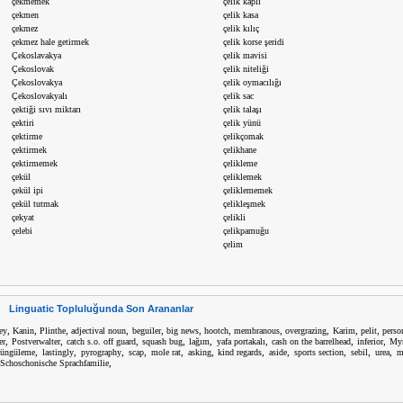
çekmemek
çelik kaplı
çekmen
çelik kasa
çekmez
çelik kılıç
çekmez hale getirmek
çelik korse şeridi
Çekoslavakya
çelik mavisi
Çekoslovak
çelik niteliği
Çekoslovakya
çelik oymacılığı
Çekoslovakyalı
çelik sac
çektiği sıvı miktarı
çelik talaşı
çektiri
çelik yünü
çektirme
çelikçomak
çektirmek
çelikhane
çektirmemek
çelikleme
çekül
çeliklemek
çekül ipi
çeliklememek
çekül tutmak
çelikleşmek
çekyat
çelikli
çelebi
çelikpamuğu
çelim
Linguatic Topluluğunda Son Arananlar
,
,
,
,
,
,
,
,
,
,
,
ey
Kanin
Plinthe
adjectival noun
beguiler
big news
hootch
membranous
overgrazing
Karim
pelit
perso
,
,
,
,
,
,
,
,
er
Postverwalter
catch s.o. off guard
squash bug
lağım
yafa portakalı
cash on the barrelhead
inferior
Myr
,
,
,
,
,
,
,
,
,
,
,
süngüleme
lastingly
pyrography
scap
mole rat
asking
kind regards
aside
sports section
sebil
urea
m
,
Schoschonische Sprachfamilie