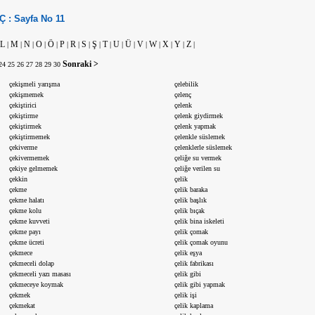
Ç :
Sayfa No
11
L
M
N
O
Ö
P
R
S
Ş
T
U
Ü
V
W
X
Y
Z
|
|
|
|
|
|
|
|
|
|
|
|
|
|
|
|
|
Sonraki >
24
25
26
27
28
29
30
çekişmeli yarışma
çelebilik
çekişmemek
çelenç
çekiştirici
çelenk
çekiştirme
çelenk giydirmek
çekiştirmek
çelenk yapmak
çekiştirmemek
çelenkle süslemek
çekiverme
çelenklerle süslemek
çekivermemek
çeliğe su vermek
çekiye gelmemek
çeliğe verilen su
çekkin
çelik
çekme
çelik baraka
çekme halatı
çelik başlık
çekme kolu
çelik bıçak
çekme kuvveti
çelik bina iskeleti
çekme payı
çelik çomak
çekme ücreti
çelik çomak oyunu
çekmece
çelik eşya
çekmeceli dolap
çelik fabrikası
çekmeceli yazı masası
çelik gibi
çekmeceye koymak
çelik gibi yapmak
çekmek
çelik işi
çekmekat
çelik kaplama