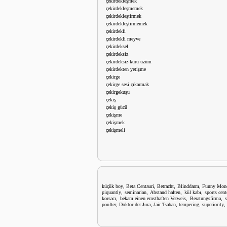
çekirdekleşmek
çekirdekleşmemek
çekirdekleştirmek
çekirdekleştirmemek
çekirdekli
çekirdekli meyve
çekirdeksel
çekirdeksiz
çekirdeksiz kuru üzüm
çekirdekten yetişme
çekirge
çekirge sesi çıkarmak
çekirgekuşu
çekiş
çekiş gücü
çekişme
çekişmek
çekişmeli
,
,
,
,
küçük boy
Beta Centauri
Betracht
Blinddarm
Funny Mon
,
,
,
,
piquantly
seminarian
Abstand halten
kül kabı
sports cent
,
,
,
korsacı
bekam einen ernsthaften Verweis
Beratungsfirma
,
,
,
,
,
poulter
Doktor der Jura
Jair Tsaban
tempering
superiority