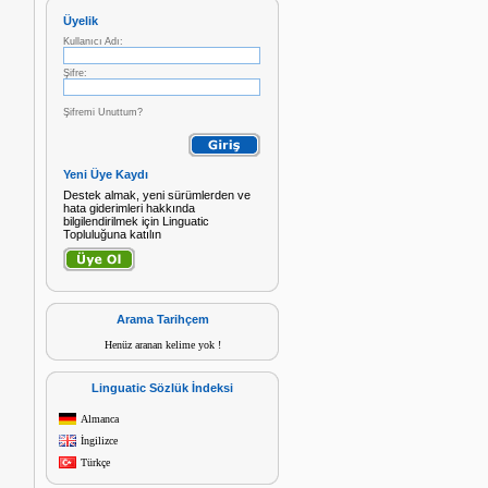
Üyelik
Kullanıcı Adı:
Şifre:
Şifremi Unuttum?
Yeni Üye Kaydı
Destek almak, yeni sürümlerden ve
hata giderimleri hakkında
bilgilendirilmek için Linguatic
Topluluğuna katılın
Arama Tarihçem
Henüz aranan kelime yok !
Linguatic Sözlük İndeksi
Almanca
İngilizce
Türkçe