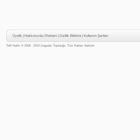
Üyelik
|
Hakkımızda
|
Reklam
|
Gizlilik Bildirimi
|
Kullanım Şartları
Telif Hakkı © 2008 - 2023 Linguatic Topluluğu. Tüm Hakları Saklıdır.