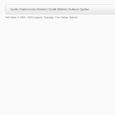
Üyelik
|
Hakkımızda
|
Reklam
|
Gizlilik Bildirimi
|
Kullanım Şartları
Telif Hakkı © 2008 - 2023 Linguatic Topluluğu. Tüm Hakları Saklıdır.