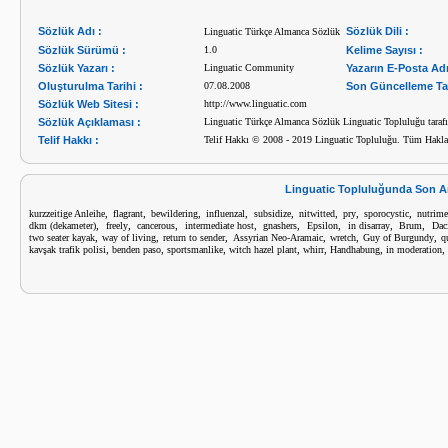
Sözlük Adı :
Sözlük Dili :
Linguatic Türkçe Almanca Sözlük
Sözlük Sürümü :
1.0
Kelime Sayısı :
Sözlük Yazarı :
Linguatic Community
Yazarın E-Posta Adr
Oluşturulma Tarihi :
07.08.2008
Son Güncelleme Tar
Sözlük Web Sitesi :
http://www.linguatic.com
Sözlük Açıklaması :
Linguatic Türkçe Almanca Sözlük Linguatic Topluluğu tarafın
Telif Hakkı :
Telif Hakkı © 2008 - 2019 Linguatic Topluluğu. Tüm Haklar
Linguatic Topluluğunda Son A
,
,
,
,
,
,
,
,
kurzzeitige Anleihe
flagrant
bewildering
influenzal
subsidize
nitwitted
pry
sporocystic
nutrime
,
,
,
,
,
,
,
,
dkm (dekameter)
freely
cancerous
intermediate host
gnashers
Epsilon
in disarray
Brum
Dac
,
,
,
,
,
,
two seater kayak
way of living
return to sender
Assyrian Neo-Aramaic
wretch
Guy of Burgundy
q
,
,
,
,
,
,
,
kavşak trafik polisi
benden paso
sportsmanlike
witch hazel plant
whirr
Handhabung
in moderation